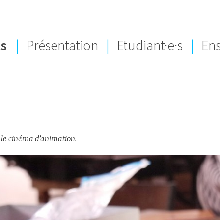
ts
|
Présentation
|
Etudiant·e·s
|
Ens
 le cinéma d’animation.