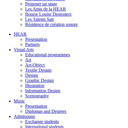
Proposer un stage
Les Amis de la HEAR
Bourse Louise Desrosiers
Les Talents Sati
Résidence de création sonore
HEAR
Presentation
Partners
Visual Arts
Educational programmes
Art
Art-Object
Textile Design
Design
Graphic Design
Illustration
Information Design
Scenography
Music
Presentation
Diplomas and Degrees
Admissions
Exchange students
International students