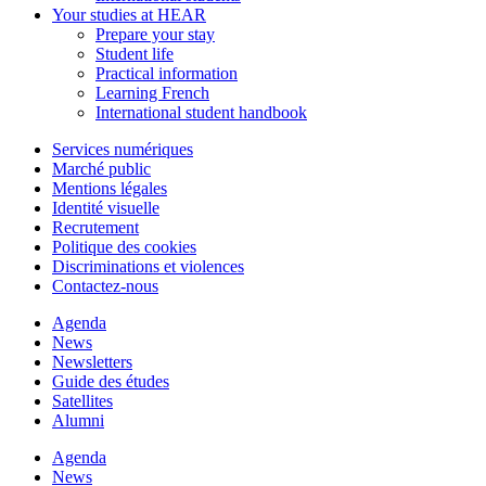
Your studies at HEAR
Prepare your stay
Student life
Practical information
Learning French
International student handbook
Services numériques
Marché public
Mentions légales
Identité visuelle
Recrutement
Politique des cookies
Discriminations et violences
Contactez-nous
Agenda
News
Newsletters
Guide des études
Satellites
Alumni
Agenda
News