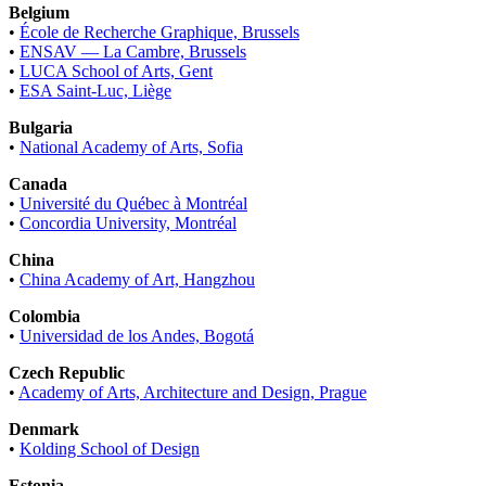
Belgium
•
École de Recherche Graphique, Brussels
•
ENSAV — La Cambre, Brussels
•
LUCA School of Arts, Gent
•
ESA Saint-Luc, Liège
Bulgaria
•
National Academy of Arts, Sofia
Canada
•
Université du Québec à Montréal
•
Concordia University, Montréal
China
•
China Academy of Art, Hangzhou
Colombia
•
Universidad de los Andes, Bogotá
Czech Republic
•
Academy of Arts, Architecture and Design, Prague
Denmark
•
Kolding School of Design
Estonia