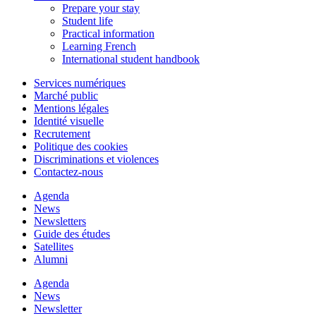
Prepare your stay
Student life
Practical information
Learning French
International student handbook
Services numériques
Marché public
Mentions légales
Identité visuelle
Recrutement
Politique des cookies
Discriminations et violences
Contactez-nous
Agenda
News
Newsletters
Guide des études
Satellites
Alumni
Agenda
News
Newsletter