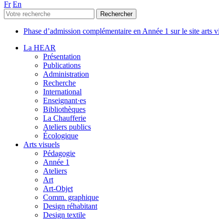
Fr
En
Phase d’admission complémentaire en Année 1 sur le site arts 
La HEAR
Présentation
Publications
Administration
Recherche
International
Enseignant·es
Bibliothèques
La Chaufferie
Ateliers publics
Écologique
Arts visuels
Pédagogie
Année 1
Ateliers
Art
Art-Objet
Comm. graphique
Design réhabitant
Design textile