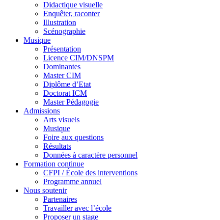
Didactique visuelle
Enquêter, raconter
Illustration
Scénographie
Musique
Présentation
Licence CIM/DNSPM
Dominantes
Master CIM
Diplôme d’Etat
Doctorat ICM
Master Pédagogie
Admissions
Arts visuels
Musique
Foire aux questions
Résultats
Données à caractère personnel
Formation continue
CFPI / École des interventions
Programme annuel
Nous soutenir
Partenaires
Travailler avec l’école
Proposer un stage