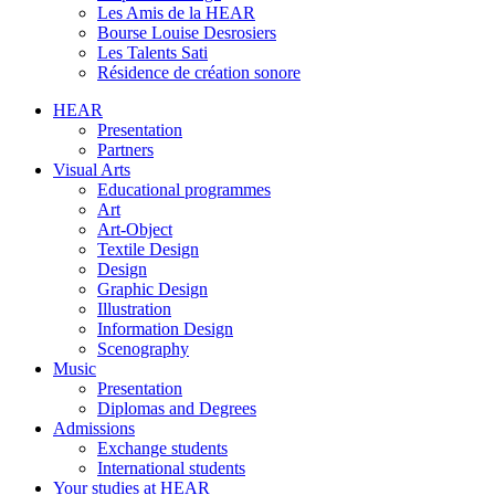
Les Amis de la HEAR
Bourse Louise Desrosiers
Les Talents Sati
Résidence de création sonore
HEAR
Presentation
Partners
Visual Arts
Educational programmes
Art
Art-Object
Textile Design
Design
Graphic Design
Illustration
Information Design
Scenography
Music
Presentation
Diplomas and Degrees
Admissions
Exchange students
International students
Your studies at HEAR