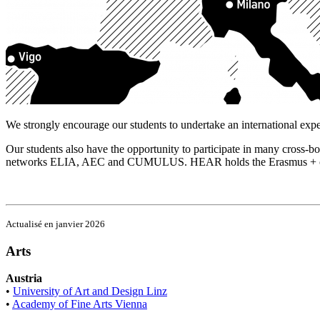
We strongly encourage our students to undertake an international experi
Our students also have the opportunity to participate in many cross-bor
networks ELIA, AEC and CUMULUS. HEAR holds the Erasmus + charter
Actualisé en janvier 2026
Arts
Austria
•
University of Art and Design Linz
•
Academy of Fine Arts Vienna