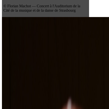
© Florian Machot — Concert à l'Auditorium de la
Cité de la musique et de la danse de Strasbourg