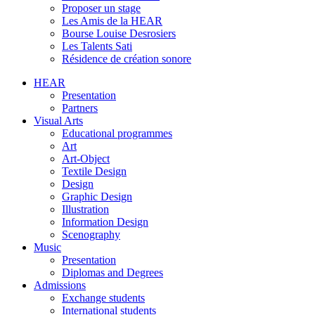
Proposer un stage
Les Amis de la HEAR
Bourse Louise Desrosiers
Les Talents Sati
Résidence de création sonore
HEAR
Presentation
Partners
Visual Arts
Educational programmes
Art
Art-Object
Textile Design
Design
Graphic Design
Illustration
Information Design
Scenography
Music
Presentation
Diplomas and Degrees
Admissions
Exchange students
International students