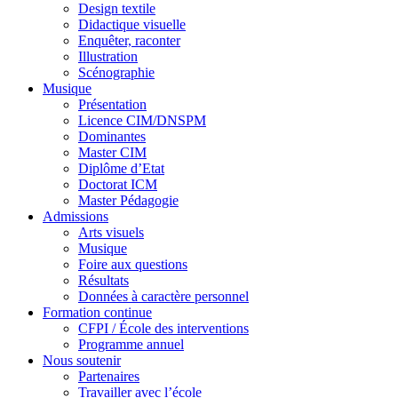
Design textile
Didactique visuelle
Enquêter, raconter
Illustration
Scénographie
Musique
Présentation
Licence CIM/DNSPM
Dominantes
Master CIM
Diplôme d’Etat
Doctorat ICM
Master Pédagogie
Admissions
Arts visuels
Musique
Foire aux questions
Résultats
Données à caractère personnel
Formation continue
CFPI / École des interventions
Programme annuel
Nous soutenir
Partenaires
Travailler avec l’école