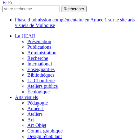
Fr
En
Phase d’admission complémentaire en Année 1 sur le site arts
visuels de Mulhouse
La HEAR
Présentation
Publications
Administration
Recherche
International
Enseignant·es
Bibliothèques
La Chaufferie
Ateliers publics
Écologique
Arts visuels
Pédagogie
Année 1
Ateliers
Art
Art-Objet
Comm. graphique
Design réhabitant