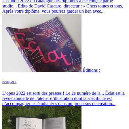
L’édition 2022 du catalogue des diplômes a été conçue par le
studio...
Edito de David Cascaro, directeur : « Chers toutes et tous,
Après votre diplôme, vous pourrez garder un lien avec...
Éditions :
Éclat, 2e !
L’opus 2022 est sorti des presses ! Le 2e numéro de la...
Éclat est la
revue annuelle de l’atelier d’illustration dont la spécificité est
d’accompagner les étudiant·es dans un processus de création...