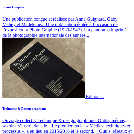
Photo Graphie
Une publication conçue et réalisée par Anna Guignard, Gaby
Mahey et Madeleine...
Une publication éditée à l’occasion de
l’exposition « Photo Graphie (1930-1947). Un panorama imprimé
de la photographie internationale des années...
Éditions :
Technique & Design graphique
Ouvrage collectif, Technique & design graphique. Outils, médias,
savoirs. s’inscrit dans le...
Le premier cycle, « Médias, techniques et
processus », a eu lieu en 2015/2016 et le second, « Outils, réseaux et