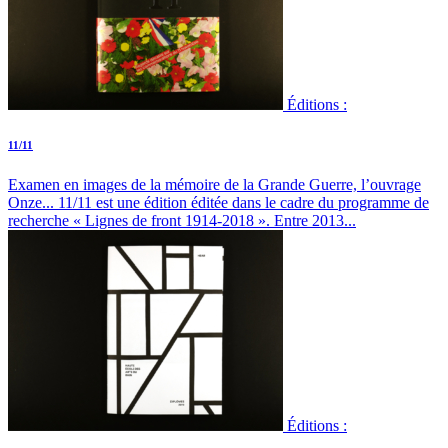
Éditions :
11/11
Examen en images de la mémoire de la Grande Guerre, l’ouvrage
Onze...
11/11 est une édition éditée dans le cadre du programme de
recherche « Lignes de front 1914-2018 ». Entre 2013...
Éditions :