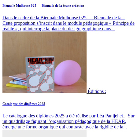
Biennale Mulhouse 025 — Biennale de la jeune création
Dans le cadre de la Biennale Mulhouse 025 — Biennale de la...
Cette proposition s’inscrit dans le module pédagogique « Principe de
réalité », qui interroge la place du design graphique dans...
Éditions :
Catalogue des diplômes 2025
Le catalogue des diplômes 2025 a été réalisé par Léa Panijel et...
Sur
un quadrillage figurant l’organisation pédagogique de la HEAR,
émerge une forme organique qui contraste avec la rigidité de la...