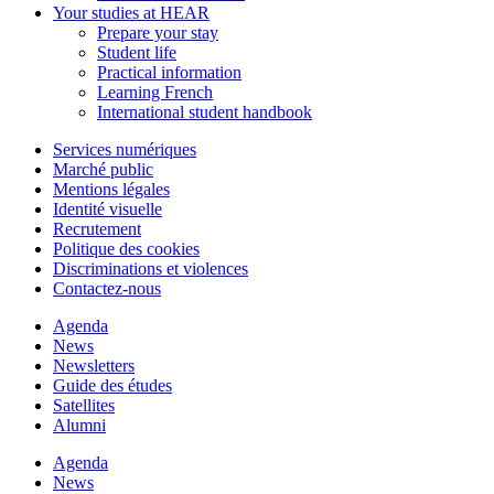
Your studies at HEAR
Prepare your stay
Student life
Practical information
Learning French
International student handbook
Services numériques
Marché public
Mentions légales
Identité visuelle
Recrutement
Politique des cookies
Discriminations et violences
Contactez-nous
Agenda
News
Newsletters
Guide des études
Satellites
Alumni
Agenda
News