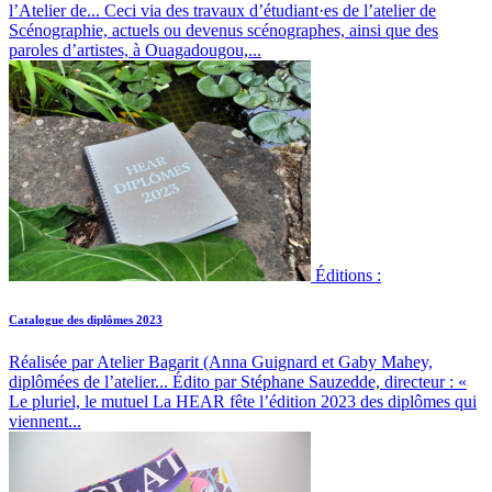
l’Atelier de...
Ceci via des travaux d’étudiant·es de l’atelier de
Scénographie, actuels ou devenus scénographes, ainsi que des
paroles d’artistes, à Ouagadougou,...
Éditions :
Catalogue des diplômes 2023
Réalisée par Atelier Bagarit (Anna Guignard et Gaby Mahey,
diplômées de l’atelier...
Édito par Stéphane Sauzedde, directeur : «
Le pluriel, le mutuel La HEAR fête l’édition 2023 des diplômes qui
viennent...