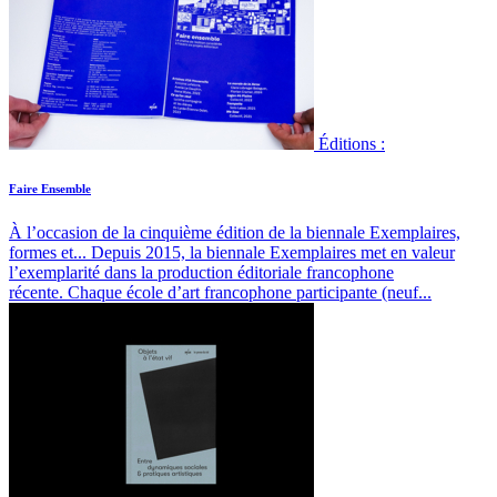
Éditions :
Faire Ensemble
À l’occasion de la cinquième édition de la biennale Exemplaires,
formes et...
Depuis 2015, la biennale Exemplaires met en valeur
l’exemplarité dans la production éditoriale francophone
récente. Chaque école d’art francophone participante (neuf...