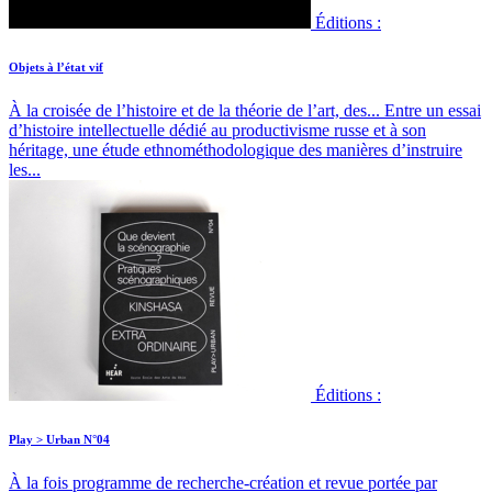
Éditions :
Objets à l’état vif
À la croisée de l’histoire et de la théorie de l’art, des...
Entre un essai
d’histoire intellectuelle dédié au productivisme russe et à son
héritage, une étude ethnométhodologique des manières d’instruire
les...
Éditions :
Play > Urban N°04
À la fois programme de recherche-création et revue portée par