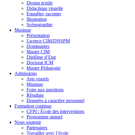
Design textile
Didactique visuelle
Enquêter, raconter
Illustration
Scénographie
Musique
Présentation
Licence CIM/DNSPM
Dominantes
Master CIM
Diplôme d’Etat
Doctorat ICM
Master Pédagogie
Admissions
Arts visuels
Musique
Foire aux questions
Résultats
Données à caractère personnel
Formation continue
CFPI / École des interventions
Programme annuel
Nous soutenir
Partenaires
Travailler avec l’école