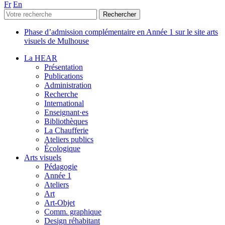
Fr
En
Phase d’admission complémentaire en Année 1 sur le site arts
visuels de Mulhouse
La HEAR
Présentation
Publications
Administration
Recherche
International
Enseignant·es
Bibliothèques
La Chaufferie
Ateliers publics
Écologique
Arts visuels
Pédagogie
Année 1
Ateliers
Art
Art-Objet
Comm. graphique
Design réhabitant