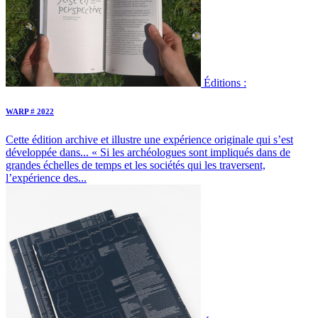
Éditions :
WARP # 2022
Cette édition archive et illustre une expérience originale qui s’est
développée dans...
« Si les archéologues sont impliqués dans de
grandes échelles de temps et les sociétés qui les traversent,
l’expérience des...