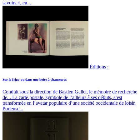
savoirs », en...
Éditions :
Sur le frigo ou dans une boîte à chaussures
Conduit sous la direction de Bastien Gallet, le mémoire de recherche
de...
La carte postale, symbole de l’ailleurs à ses débuts, s’est
transformée en l’avatar populaire d’une société occidentale de loisir.
Porteuse...