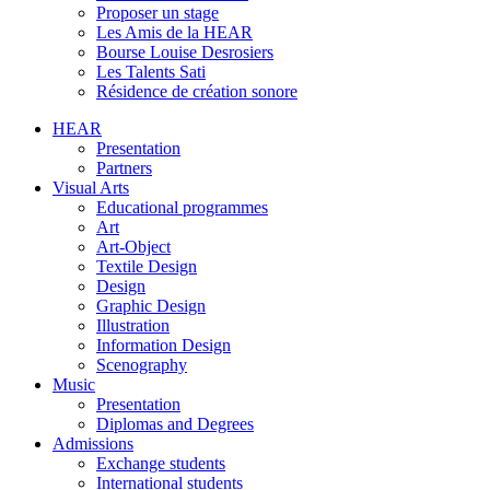
Proposer un stage
Les Amis de la HEAR
Bourse Louise Desrosiers
Les Talents Sati
Résidence de création sonore
HEAR
Presentation
Partners
Visual Arts
Educational programmes
Art
Art-Object
Textile Design
Design
Graphic Design
Illustration
Information Design
Scenography
Music
Presentation
Diplomas and Degrees
Admissions
Exchange students
International students