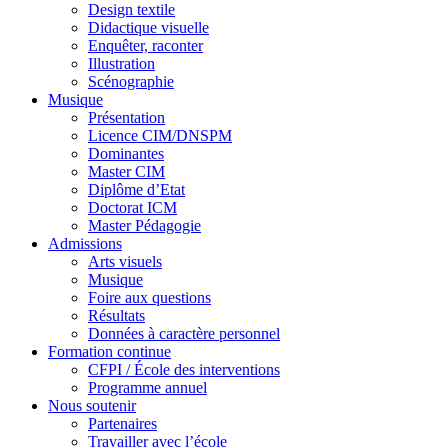
Design textile
Didactique visuelle
Enquêter, raconter
Illustration
Scénographie
Musique
Présentation
Licence CIM/DNSPM
Dominantes
Master CIM
Diplôme d’Etat
Doctorat ICM
Master Pédagogie
Admissions
Arts visuels
Musique
Foire aux questions
Résultats
Données à caractère personnel
Formation continue
CFPI / École des interventions
Programme annuel
Nous soutenir
Partenaires
Travailler avec l’école