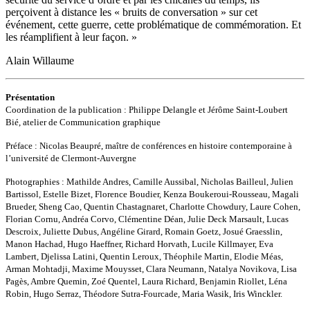
perçoivent à distance les « bruits de conversation » sur cet
événement, cette guerre, cette problématique de commémoration. Et
les réamplifient à leur façon. »
Alain Willaume
Présentation
Coordination de la publication : Philippe Delangle et Jérôme Saint-Loubert
Bié, atelier de Communication graphique
Préface : Nicolas Beaupré, maître de conférences en histoire contemporaine à
l’université de Clermont-Auvergne
Photographies : Mathilde Andres, Camille Aussibal, Nicholas Bailleul, Julien
Bartissol, Estelle Bizet, Florence Boudier, Kenza Boukeroui-Rousseau, Magali
Brueder, Sheng Cao, Quentin Chastagnaret, Charlotte Chowdury, Laure Cohen,
Florian Cornu, Andréa Corvo, Clémentine Déan, Julie Deck Marsault, Lucas
Descroix, Juliette Dubus, Angéline Girard, Romain Goetz, Josué Graesslin,
Manon Hachad, Hugo Haeffner, Richard Horvath, Lucile Killmayer, Eva
Lambert, Djelissa Latini, Quentin Leroux, Théophile Martin, Elodie Méas,
Arman Mohtadji, Maxime Mouysset, Clara Neumann, Natalya Novikova, Lisa
Pagès, Ambre Quemin, Zoé Quentel, Laura Richard, Benjamin Riollet, Léna
Robin, Hugo Serraz, Théodore Sutra-Fourcade, Maria Wasik, Iris Winckler.