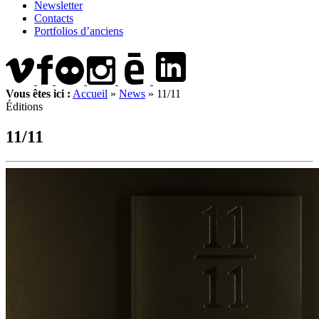
Newsletter
Contacts
Portfolios d’anciens
Vous êtes ici :
Accueil
»
News
»
11/11
Éditions
11/11