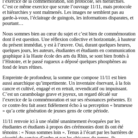
l’exercice de la commémoration, son protocole, ses hiérarchies.
C’est ce même exercice que scrute l’ouvrage 11/11, mais protocole
et hiérarchies y sont malmenés. Les images ne semblent pas au
garde-à-vous, l’éclairage de guingois, les informations disparates, et
pourtant…
Nous sommes bien au cœur du sujet et c’est bien de commémoration
dont il est question. Une réflexion collective et horizontale, à hauteur
du présent immédiat, y est à l’œuvre. Oui, durant quelques heures,
quelques jours, les auteurs, étudiantes et étudiants en communication
graphique à la Haute école des arts du Rhin, se sont bien frottés à
l’Histoire, et le passé rugueux a déposé quelques phosphènes au
fond de leurs rétines.
Empreinte de profondeur, la somme que compose 11/11 est bien
aussi anarchique qu’impertinente. Un inventaire énervant, à la fois
cancre et cultivé, engagé et en retrait, revendicatif ou impuissant.
C’est un carambolage grave et joyeux, un regard décalé sur
l’exercice de la commémoration et sur ses résonances présentes. Et
ce contre-feu fait assez fidèlement écho à sa perception « brumeuse
» qu’a cette génération de jeunes gens de cette période.
11/11 renvoie ici à une réalité unanimement évoquées par les
étudiantes et étudiants à propos des cérémonies dont ils ont été
témoins : « Nous sommes loin ». Tenus à l’écart par les barrières de
sécurité du service d’ordre et par les chicanes du temps, ils