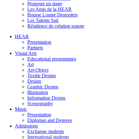
Proposer un stage
Les Amis de la HEAR
Bourse Louise Desrosiers
Les Talents Sati
Résidence de création sonore
HEAR
Presentation
Partners
Visual Arts
Educational programmes
Art
Art-Object
Textile Design
Design
Graphic Design
Illustration
Information Design
Scenography
Music
Presentation
Diplomas and Degrees
Admissions
Exchange students
International students