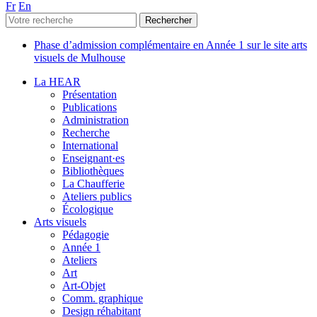
Fr
En
Phase d’admission complémentaire en Année 1 sur le site arts
visuels de Mulhouse
La HEAR
Présentation
Publications
Administration
Recherche
International
Enseignant·es
Bibliothèques
La Chaufferie
Ateliers publics
Écologique
Arts visuels
Pédagogie
Année 1
Ateliers
Art
Art-Objet
Comm. graphique
Design réhabitant