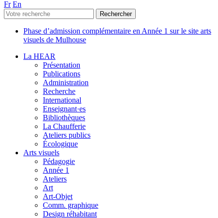
Fr
En
Phase d’admission complémentaire en Année 1 sur le site arts
visuels de Mulhouse
La HEAR
Présentation
Publications
Administration
Recherche
International
Enseignant·es
Bibliothèques
La Chaufferie
Ateliers publics
Écologique
Arts visuels
Pédagogie
Année 1
Ateliers
Art
Art-Objet
Comm. graphique
Design réhabitant