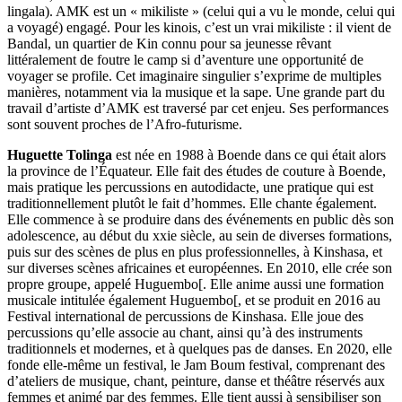
lingala). AMK est un « mikiliste » (celui qui a vu le monde, celui qui
a voyagé) engagé. Pour les kinois, c’est un vrai mikiliste : il vient de
Bandal, un quartier de Kin connu pour sa jeunesse rêvant
littéralement de foutre le camp si d’aventure une opportunité de
voyager se profile. Cet imaginaire singulier s’exprime de multiples
manières, notamment via la musique et la sape. Une grande part du
travail d’artiste d’AMK est traversé par cet enjeu. Ses performances
sont souvent proches de l’Afro-futurisme.
Huguette Tolinga
est née en 1988 à Boende dans ce qui était alors
la province de l’Équateur. Elle fait des études de couture à Boende,
mais pratique les percussions en autodidacte, une pratique qui est
traditionnellement plutôt le fait d’hommes. Elle chante également.
Elle commence à se produire dans des événements en public dès son
adolescence, au début du xxie siècle, au sein de diverses formations,
puis sur des scènes de plus en plus professionnelles, à Kinshasa, et
sur diverses scènes africaines et européennes. En 2010, elle crée son
propre groupe, appelé Huguembo[. Elle anime aussi une formation
musicale intitulée également Huguembo[, et se produit en 2016 au
Festival international de percussions de Kinshasa. Elle joue des
percussions qu’elle associe au chant, ainsi qu’à des instruments
traditionnels et modernes, et à quelques pas de danses. En 2020, elle
fonde elle-même un festival, le Jam Boum festival, comprenant des
d’ateliers de musique, chant, peinture, danse et théâtre réservés aux
femmes et animé par des femmes. Elle tient aussi à sensibiliser son