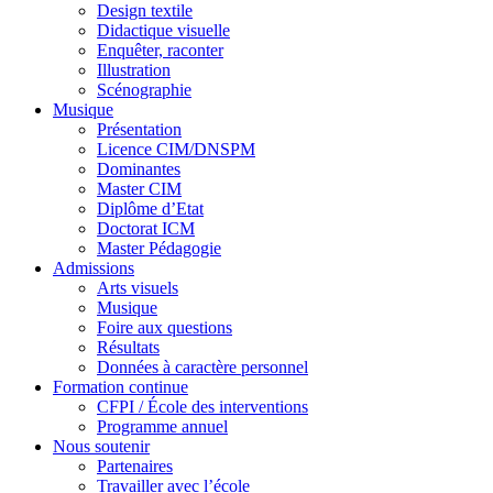
Design textile
Didactique visuelle
Enquêter, raconter
Illustration
Scénographie
Musique
Présentation
Licence CIM/DNSPM
Dominantes
Master CIM
Diplôme d’Etat
Doctorat ICM
Master Pédagogie
Admissions
Arts visuels
Musique
Foire aux questions
Résultats
Données à caractère personnel
Formation continue
CFPI / École des interventions
Programme annuel
Nous soutenir
Partenaires
Travailler avec l’école