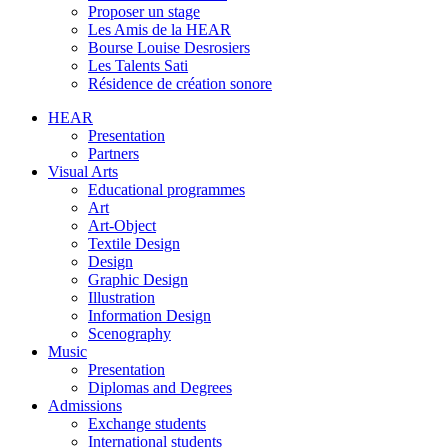
Proposer un stage
Les Amis de la HEAR
Bourse Louise Desrosiers
Les Talents Sati
Résidence de création sonore
HEAR
Presentation
Partners
Visual Arts
Educational programmes
Art
Art-Object
Textile Design
Design
Graphic Design
Illustration
Information Design
Scenography
Music
Presentation
Diplomas and Degrees
Admissions
Exchange students
International students