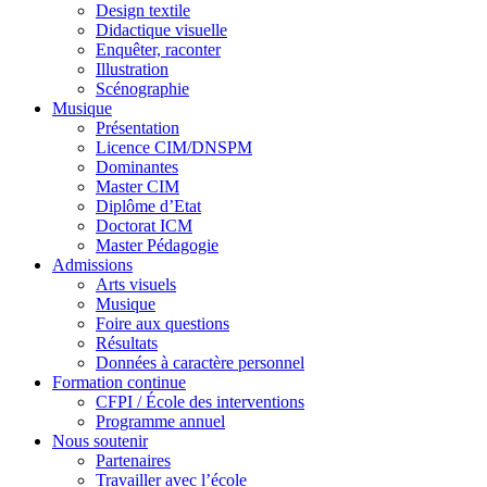
Design textile
Didactique visuelle
Enquêter, raconter
Illustration
Scénographie
Musique
Présentation
Licence CIM/DNSPM
Dominantes
Master CIM
Diplôme d’Etat
Doctorat ICM
Master Pédagogie
Admissions
Arts visuels
Musique
Foire aux questions
Résultats
Données à caractère personnel
Formation continue
CFPI / École des interventions
Programme annuel
Nous soutenir
Partenaires
Travailler avec l’école