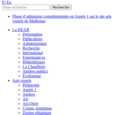
Fr
En
Phase d’admission complémentaire en Année 1 sur le site arts
visuels de Mulhouse
La HEAR
Présentation
Publications
Administration
Recherche
International
Enseignant·es
Bibliothèques
La Chaufferie
Ateliers publics
Écologique
Arts visuels
Pédagogie
Année 1
Ateliers
Art
Art-Objet
Comm. graphique
Design réhabitant