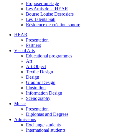
Proposer un stage
Les Amis de la HEAR
Bourse Louise Desrosiers
Les Talents Sati
Résidence de création sonore
HEAR
Presentation
Partners
Visual Arts
Educational programmes
Art
Art-Object
Textile Design
Design
Graphic Design
Illustration
Information Design
Scenography
Music
Presentation
Diplomas and Degrees
Admissions
Exchange students
International students