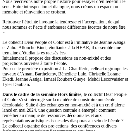
Nous réécrivons notre propre histoire pour essayer d’en redéfinir le
sens. Entre introspection et dialogue, nous créons un espace où
mémoire et réinvention se croisent.
Retrouver l’étreinte invoque la tendresse et l’acceptation, de qui
nous sommes et l’acte d’embrasser différentes facettes de notre être.
»
Le collectif Dear People of Color est à l’initiative de Jeanne Assiga
et Zahra Allouche Binet, étudiantes à la HEAR, il rassemble une
trentaine d’étudiants·es racisés·ées.
Initialement il propose des discussions en non-mixité et des
projections ouvertes à toute l’école.
Pour cette première exposition à La Chaufferie, celle-ci regroupe les
travaux d’Amani Barthelemy, Bénédicte Lalo, Christelle Lorane,
Ekedi, Jeanne Assiga, Ismael Roubert Gueye, Mehdi Lecorvaisier et
Tyler Daubian.
Dans le cadre de la semaine Hors limites
, le collectif Dear People
of Color s’est interrogé sur la manière de construire une école
décoloniale. Suite à des échanges en non-mixité et à un cri d’alerte
lancé en mai 2024, une question centrale a émergé : comment
remédier au manque de ressources décoloniales et aux
représentations artistiques issues des diasporas au sein de l’école ?
Le collectif organise des projections, des conférences et divers