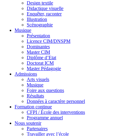
Design textile
Didactique visuelle
Enquêter, raconter
Illustration
Scénographie
Musique
Présentation
Licence CIM/DNSPM
Dominantes
Master CIM
Diplôme d’Etat
Doctorat ICM
Master Pédagogie
Admissions
Arts visuels
Musique
Foire aux questions
Résultats
Données à caractère personnel
Formation continue
CFPI / École des interventions
Programme annuel
Nous soutenir
Partenaires
Travailler avec l’école