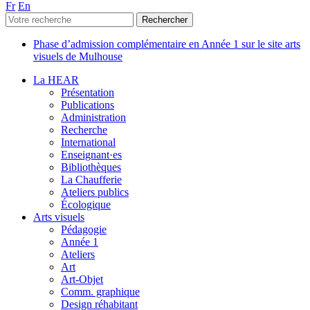
Fr
En
Phase d’admission complémentaire en Année 1 sur le site arts
visuels de Mulhouse
La HEAR
Présentation
Publications
Administration
Recherche
International
Enseignant·es
Bibliothèques
La Chaufferie
Ateliers publics
Écologique
Arts visuels
Pédagogie
Année 1
Ateliers
Art
Art-Objet
Comm. graphique
Design réhabitant