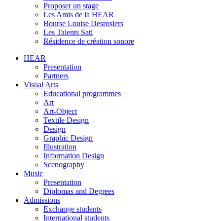
Proposer un stage
Les Amis de la HEAR
Bourse Louise Desrosiers
Les Talents Sati
Résidence de création sonore
HEAR
Presentation
Partners
Visual Arts
Educational programmes
Art
Art-Object
Textile Design
Design
Graphic Design
Illustration
Information Design
Scenography
Music
Presentation
Diplomas and Degrees
Admissions
Exchange students
International students