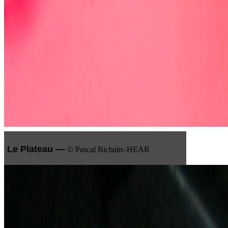
Le Plateau —
© Pascal Bichain–HEAR