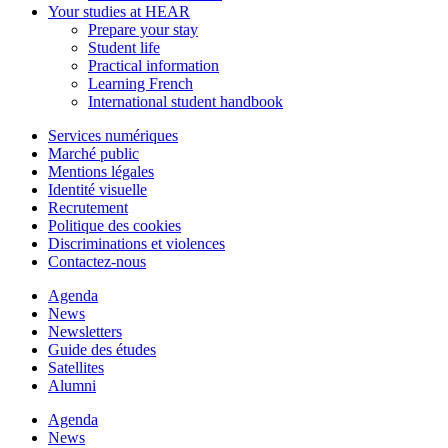
Your studies at HEAR
Prepare your stay
Student life
Practical information
Learning French
International student handbook
Services numériques
Marché public
Mentions légales
Identité visuelle
Recrutement
Politique des cookies
Discriminations et violences
Contactez-nous
Agenda
News
Newsletters
Guide des études
Satellites
Alumni
Agenda
News