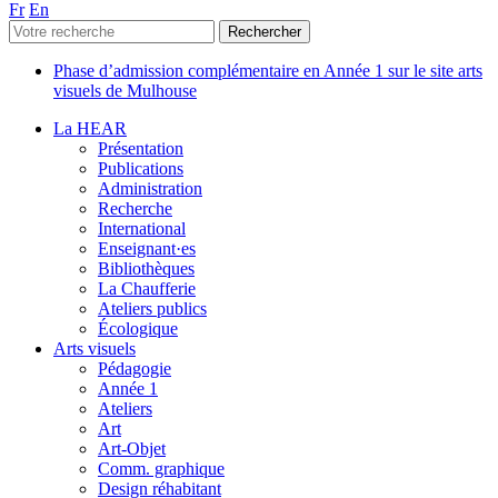
Fr
En
Phase d’admission complémentaire en Année 1 sur le site arts
visuels de Mulhouse
La HEAR
Présentation
Publications
Administration
Recherche
International
Enseignant·es
Bibliothèques
La Chaufferie
Ateliers publics
Écologique
Arts visuels
Pédagogie
Année 1
Ateliers
Art
Art-Objet
Comm. graphique
Design réhabitant