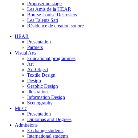
Proposer un stage
Les Amis de la HEAR
Bourse Louise Desrosiers
Les Talents Sati
Résidence de création sonore
HEAR
Presentation
Partners
Visual Arts
Educational programmes
Art
Art-Object
Textile Design
Design
Graphic Design
Illustration
Information Design
Scenography
Music
Presentation
Diplomas and Degrees
Admissions
Exchange students
International students