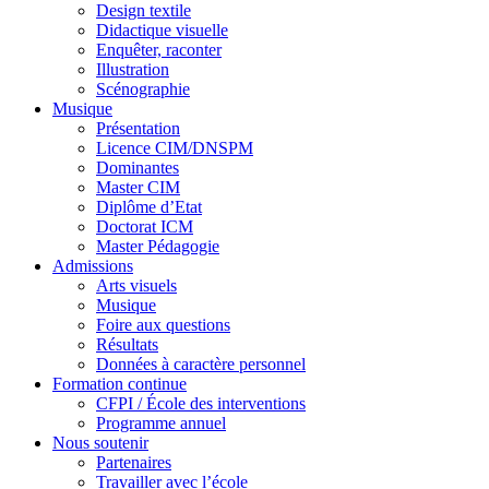
Design textile
Didactique visuelle
Enquêter, raconter
Illustration
Scénographie
Musique
Présentation
Licence CIM/DNSPM
Dominantes
Master CIM
Diplôme d’Etat
Doctorat ICM
Master Pédagogie
Admissions
Arts visuels
Musique
Foire aux questions
Résultats
Données à caractère personnel
Formation continue
CFPI / École des interventions
Programme annuel
Nous soutenir
Partenaires
Travailler avec l’école