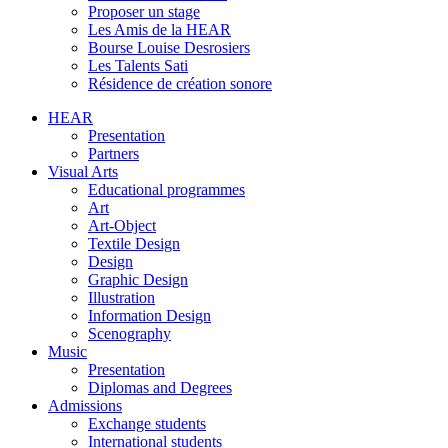
Proposer un stage
Les Amis de la HEAR
Bourse Louise Desrosiers
Les Talents Sati
Résidence de création sonore
HEAR
Presentation
Partners
Visual Arts
Educational programmes
Art
Art-Object
Textile Design
Design
Graphic Design
Illustration
Information Design
Scenography
Music
Presentation
Diplomas and Degrees
Admissions
Exchange students
International students