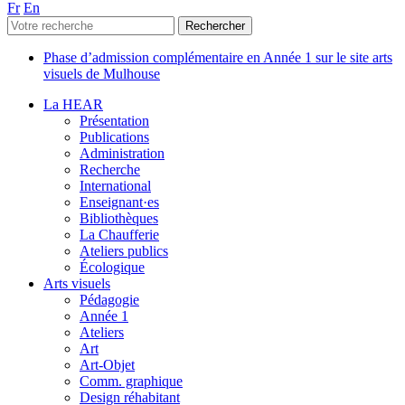
Fr
En
Phase d’admission complémentaire en Année 1 sur le site arts
visuels de Mulhouse
La HEAR
Présentation
Publications
Administration
Recherche
International
Enseignant·es
Bibliothèques
La Chaufferie
Ateliers publics
Écologique
Arts visuels
Pédagogie
Année 1
Ateliers
Art
Art-Objet
Comm. graphique
Design réhabitant