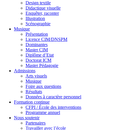
Design textile
Didactique visuelle
Enquêter, raconter
Illustration
Scénographie
Musique
Présentation
Licence CIM/DNSPM
Dominantes
Master CIM
Diplôme d’Etat
Doctorat ICM
Master Pédagogie
Admissions
Arts visuels
Musique
Foire aux questions
Résultats
Données à caractère personnel
Formation continue
CFPI / École des interventions
Programme annuel
Nous soutenir
Partenaires
Travailler avec l’école