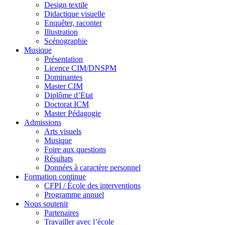
Design textile
Didactique visuelle
Enquêter, raconter
Illustration
Scénographie
Musique
Présentation
Licence CIM/DNSPM
Dominantes
Master CIM
Diplôme d’Etat
Doctorat ICM
Master Pédagogie
Admissions
Arts visuels
Musique
Foire aux questions
Résultats
Données à caractère personnel
Formation continue
CFPI / École des interventions
Programme annuel
Nous soutenir
Partenaires
Travailler avec l’école