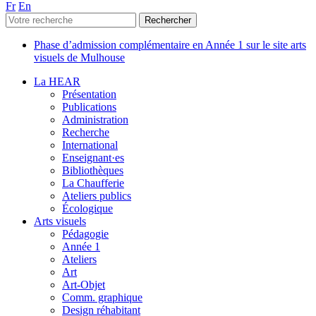
Fr
En
Phase d’admission complémentaire en Année 1 sur le site arts
visuels de Mulhouse
La HEAR
Présentation
Publications
Administration
Recherche
International
Enseignant·es
Bibliothèques
La Chaufferie
Ateliers publics
Écologique
Arts visuels
Pédagogie
Année 1
Ateliers
Art
Art-Objet
Comm. graphique
Design réhabitant