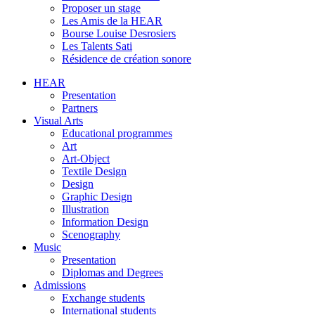
Proposer un stage
Les Amis de la HEAR
Bourse Louise Desrosiers
Les Talents Sati
Résidence de création sonore
HEAR
Presentation
Partners
Visual Arts
Educational programmes
Art
Art-Object
Textile Design
Design
Graphic Design
Illustration
Information Design
Scenography
Music
Presentation
Diplomas and Degrees
Admissions
Exchange students
International students