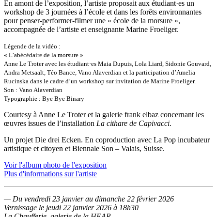
En amont de l’exposition, l’artiste proposait aux étudiant·es un
workshop de 3 journées à l’école et dans les forêts environnantes
pour penser-performer-filmer une « école de la morsure »,
accompagnée de l’artiste et enseignante Marine Froeliger.
Légende de la vidéo :
« L’abécédaire de la morsure »
Anne Le Troter avec les étudiant·es Maia Dupuis, Lola Liard, Sidonie Gouvard,
Andra Metsaalt, Téo Bance, Vano Alaverdian et la participation d’Amelia
Rucinska dans le cadre d’un workshop sur invitation de Marine Froeliger.
Son : Vano Alaverdian
Typographie : Bye Bye Binary
Courtesy à Anne Le Troter et la galerie frank elbaz concernant les
œuvres issues de l’installation
La cithare de Capivacci
.
Un projet Die drei Ecken. En coproduction avec La Pop incubateur
artistique et citoyen et Biennale Son – Valais, Suisse.
Voir l'album photo de l'exposition
Plus d'informations sur l'artiste
— Du vendredi 23 janvier au dimanche 22 février 2026
Vernissage le jeudi 22 janvier 2026 à 18h30
La Chaufferie, galerie de la HEAR