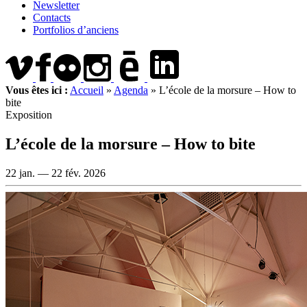
Newsletter
Contacts
Portfolios d’anciens
Vous êtes ici :
Accueil
»
Agenda
»
L’école de la morsure – How to
bite
Exposition
L’école de la morsure – How to bite
22 jan. —
22 fév. 2026