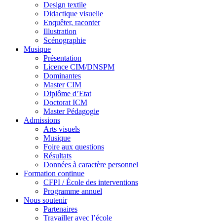
Design textile
Didactique visuelle
Enquêter, raconter
Illustration
Scénographie
Musique
Présentation
Licence CIM/DNSPM
Dominantes
Master CIM
Diplôme d’Etat
Doctorat ICM
Master Pédagogie
Admissions
Arts visuels
Musique
Foire aux questions
Résultats
Données à caractère personnel
Formation continue
CFPI / École des interventions
Programme annuel
Nous soutenir
Partenaires
Travailler avec l’école