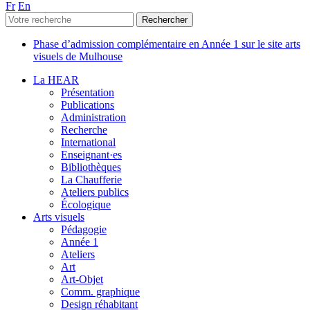
Fr
En
Phase d’admission complémentaire en Année 1 sur le site arts
visuels de Mulhouse
La HEAR
Présentation
Publications
Administration
Recherche
International
Enseignant·es
Bibliothèques
La Chaufferie
Ateliers publics
Écologique
Arts visuels
Pédagogie
Année 1
Ateliers
Art
Art-Objet
Comm. graphique
Design réhabitant