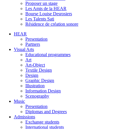
Proposer un stage
Les Amis de la HEAR
Bourse Louise Desrosiers
Les Talents Sati
Résidence de création sonore
HEAR
Presentation
Partners
Visual Arts
Educational programmes
Art
Art-Object
Textile Design
Design
Graphic Design
Illustration
Information Design
Scenography
Music
Presentation
Diplomas and Degrees
Admissions
Exchange students
International students