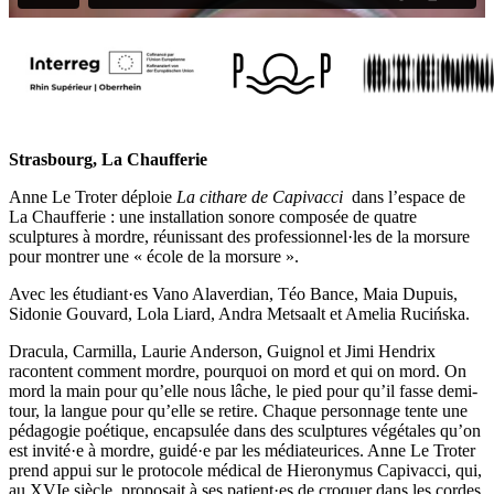
Strasbourg, La Chaufferie
Anne Le Troter déploie
La cithare de Capivacci
dans l’espace de
La Chaufferie : une installation sonore composée de quatre
sculptures à mordre, réunissant des professionnel·les de la morsure
pour montrer une « école de la morsure ».
Avec les étudiant·es
Vano Alaverdian, Téo Bance, Maia Dupuis,
Sidonie Gouvard, Lola Liard, Andra Metsaalt et Amelia Rucińska.
Dracula, Carmilla, Laurie Anderson, Guignol et Jimi Hendrix
racontent comment mordre, pourquoi on mord et qui on mord. On
mord la main pour qu’elle nous lâche, le pied pour qu’il fasse demi-
tour, la langue pour qu’elle se retire. Chaque personnage tente une
pédagogie poétique, encapsulée dans des sculptures végétales qu’on
est invité·e à mordre, guidé·e par les médiateurices. Anne Le Troter
prend appui sur le protocole médical de Hieronymus Capivacci, qui,
au XVIe siècle, proposait à ses patient·es de croquer dans les cordes