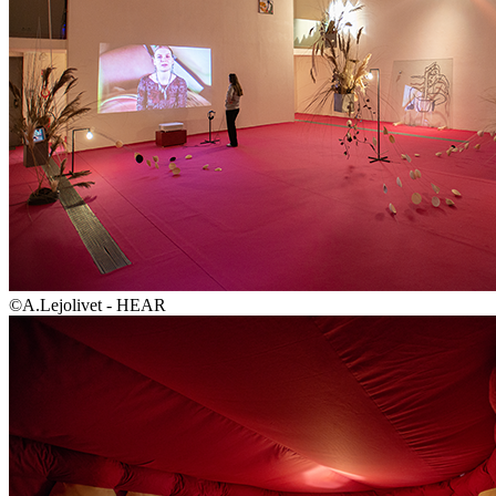
©A.Lejolivet - HEAR