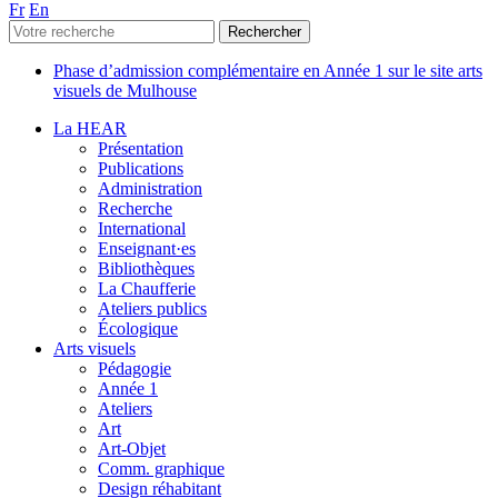
Fr
En
Phase d’admission complémentaire en Année 1 sur le site arts
visuels de Mulhouse
La HEAR
Présentation
Publications
Administration
Recherche
International
Enseignant·es
Bibliothèques
La Chaufferie
Ateliers publics
Écologique
Arts visuels
Pédagogie
Année 1
Ateliers
Art
Art-Objet
Comm. graphique
Design réhabitant