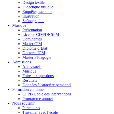
Design textile
Didactique visuelle
Enquêter, raconter
Illustration
Scénographie
Musique
Présentation
Licence CIM/DNSPM
Dominantes
Master CIM
Diplôme d’Etat
Doctorat ICM
Master Pédagogie
Admissions
Arts visuels
Musique
Foire aux questions
Résultats
Données à caractère personnel
Formation continue
CFPI / École des interventions
Programme annuel
Nous soutenir
Partenaires
Travailler avec l’école