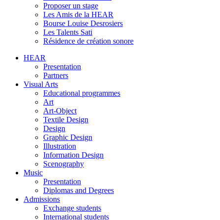
Proposer un stage
Les Amis de la HEAR
Bourse Louise Desrosiers
Les Talents Sati
Résidence de création sonore
HEAR
Presentation
Partners
Visual Arts
Educational programmes
Art
Art-Object
Textile Design
Design
Graphic Design
Illustration
Information Design
Scenography
Music
Presentation
Diplomas and Degrees
Admissions
Exchange students
International students