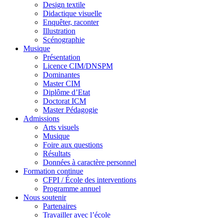
Design textile
Didactique visuelle
Enquêter, raconter
Illustration
Scénographie
Musique
Présentation
Licence CIM/DNSPM
Dominantes
Master CIM
Diplôme d’Etat
Doctorat ICM
Master Pédagogie
Admissions
Arts visuels
Musique
Foire aux questions
Résultats
Données à caractère personnel
Formation continue
CFPI / École des interventions
Programme annuel
Nous soutenir
Partenaires
Travailler avec l’école