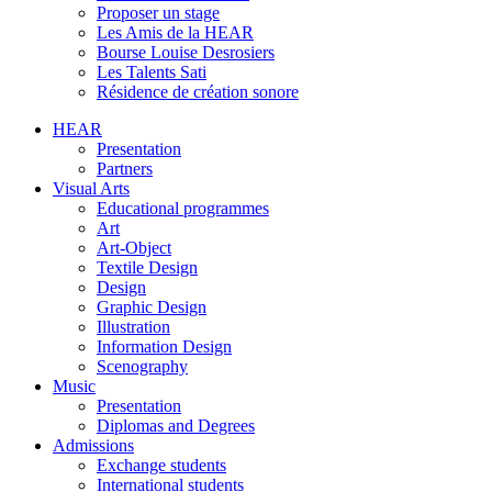
Proposer un stage
Les Amis de la HEAR
Bourse Louise Desrosiers
Les Talents Sati
Résidence de création sonore
HEAR
Presentation
Partners
Visual Arts
Educational programmes
Art
Art-Object
Textile Design
Design
Graphic Design
Illustration
Information Design
Scenography
Music
Presentation
Diplomas and Degrees
Admissions
Exchange students
International students