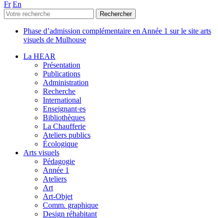
Fr
En
Phase d’admission complémentaire en Année 1 sur le site arts
visuels de Mulhouse
La HEAR
Présentation
Publications
Administration
Recherche
International
Enseignant·es
Bibliothèques
La Chaufferie
Ateliers publics
Écologique
Arts visuels
Pédagogie
Année 1
Ateliers
Art
Art-Objet
Comm. graphique
Design réhabitant