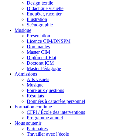
Design textile
Didactique visuelle
Enquêter, raconter
Illustration
Scénographie
Musique
Présentation
Licence CIM/DNSPM
Dominantes
Master CIM
Diplôme d’Etat
Doctorat ICM
Master Pédagogie
Admissions
Arts visuels
Musique
Foire aux questions
Résultats
Données à caractère personnel
Formation continue
CFPI / École des interventions
Programme annuel
Nous soutenir
Partenaires
Travailler avec l’école