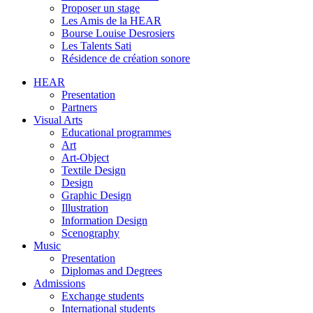
Proposer un stage
Les Amis de la HEAR
Bourse Louise Desrosiers
Les Talents Sati
Résidence de création sonore
HEAR
Presentation
Partners
Visual Arts
Educational programmes
Art
Art-Object
Textile Design
Design
Graphic Design
Illustration
Information Design
Scenography
Music
Presentation
Diplomas and Degrees
Admissions
Exchange students
International students