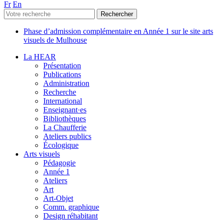
Fr
En
Phase d’admission complémentaire en Année 1 sur le site arts
visuels de Mulhouse
La HEAR
Présentation
Publications
Administration
Recherche
International
Enseignant·es
Bibliothèques
La Chaufferie
Ateliers publics
Écologique
Arts visuels
Pédagogie
Année 1
Ateliers
Art
Art-Objet
Comm. graphique
Design réhabitant