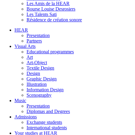
Les Amis de la HEAR
Bourse Louise Desrosiers
Les Talents Sati
Résidence de création sonore
HEAR
Presentation
Partners
Visual Arts
Educational programmes
Art
Art-Object
Textile Design
Design
Graphic Design
Illustration
Information Design
Scenography
Music
Presentation
Diplomas and Degrees
Admissions
Exchange students
International students
Your studies at HEAR