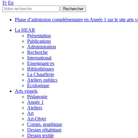
Fr
En
Phase d’admission complémentaire en Année 1 sur le site arts 
La HEAR
Présentation
Publications
Administration
Recherche
International
Enseignant·es
Bibliothèques
La Chaufferie
Ateliers publics
Écologique
Arts visuels
Pédagogie
Année 1
Ateliers
Art
Art-Objet
Comm. graphique
Design réhabitant
Design textile