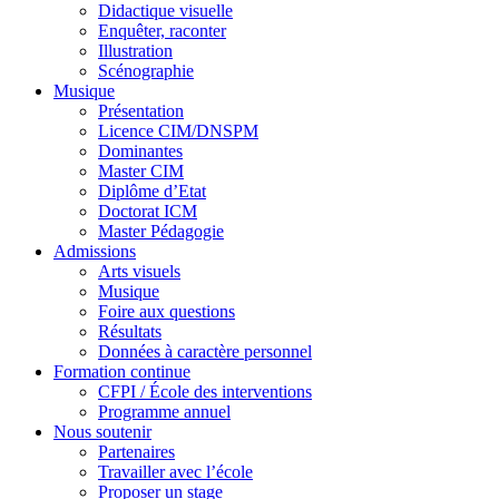
Didactique visuelle
Enquêter, raconter
Illustration
Scénographie
Musique
Présentation
Licence CIM/DNSPM
Dominantes
Master CIM
Diplôme d’Etat
Doctorat ICM
Master Pédagogie
Admissions
Arts visuels
Musique
Foire aux questions
Résultats
Données à caractère personnel
Formation continue
CFPI / École des interventions
Programme annuel
Nous soutenir
Partenaires
Travailler avec l’école
Proposer un stage