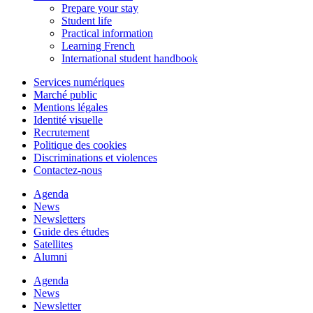
Prepare your stay
Student life
Practical information
Learning French
International student handbook
Services numériques
Marché public
Mentions légales
Identité visuelle
Recrutement
Politique des cookies
Discriminations et violences
Contactez-nous
Agenda
News
Newsletters
Guide des études
Satellites
Alumni
Agenda
News
Newsletter