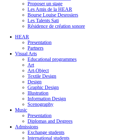
Proposer un stage
Les Amis de la HEAR
Bourse Louise Desrosiers
Les Talents Sati
Résidence de création sonore
HEAR
Presentation
Partners
Visual Arts
Educational programmes
Art
Art-Object
Textile Design
Design
Graphic Design
Illustration
Information Design
Scenography
Music
Presentation
Diplomas and Degrees
Admissions
Exchange students
International students