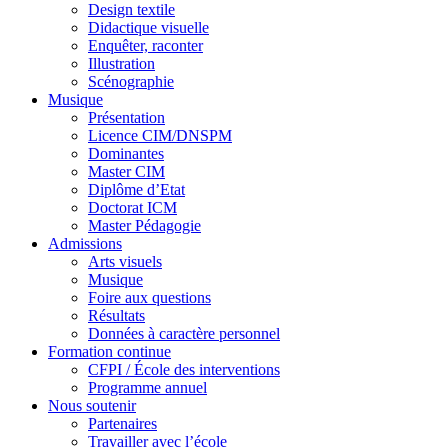
Design textile
Didactique visuelle
Enquêter, raconter
Illustration
Scénographie
Musique
Présentation
Licence CIM/DNSPM
Dominantes
Master CIM
Diplôme d’Etat
Doctorat ICM
Master Pédagogie
Admissions
Arts visuels
Musique
Foire aux questions
Résultats
Données à caractère personnel
Formation continue
CFPI / École des interventions
Programme annuel
Nous soutenir
Partenaires
Travailler avec l’école