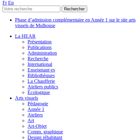
Fr
En
Phase d’admission complémentaire en Année 1 sur le site arts
visuels de Mulhouse
La HEAR
Présentation
Publications
Administration
Recherche
International
Enseignant·es
Bibliothèques
La Chaufferie
Ateliers publics
Écologique
Arts visuels
Pédagogie
Année 1
Ateliers
Art
Art-Objet
Comm. graphique
Design réhabitant