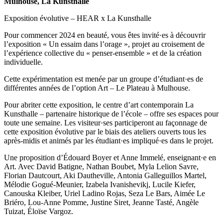
Mulhouse, La Kunsthalle
Exposition évolutive – HEAR x La Kunsthalle
Pour commencer 2024 en beauté, vous êtes invité·es à découvrir
l’exposition « Un essaim dans l’orage », projet au croisement de
l’expérience collective du « penser-ensemble » et de la création
individuelle.
Cette expérimentation est menée par un groupe d’étudiant·es de
différentes années de l’option Art – Le Plateau à Mulhouse.
Pour abriter cette exposition, le centre d’art contemporain La
Kunsthalle – partenaire historique de l’école – offre ses espaces pour
toute une semaine. Les visiteur·ses participeront au façonnage de
cette exposition évolutive par le biais des ateliers ouverts tous les
après-midis et animés par les étudiant·es impliqué·es dans le projet.
Une proposition d’Édouard Boyer et Anne Immelé, enseignant·e en
Art. Avec David Batigne, Nathan Boubet, Myla Lelion Savre,
Florian Dautcourt, Aki Dautheville, Antonia Galleguillos Martel,
Mélodie Gogué-Meunier, Izabela Ivanishevikj, Lucile Kiefer,
Canouska Kleiber, Uriel Ladino Rojas, Seza Le Bars, Aimée Le
Briéro, Lou-Anne Pomme, Justine Siret, Jeanne Tasté, Angèle
Tuizat, Éloïse Vargoz.