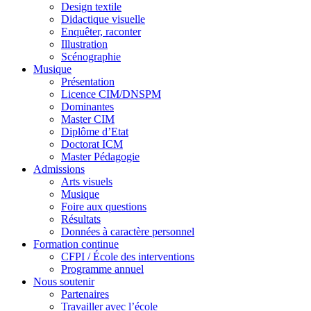
Design textile
Didactique visuelle
Enquêter, raconter
Illustration
Scénographie
Musique
Présentation
Licence CIM/DNSPM
Dominantes
Master CIM
Diplôme d’Etat
Doctorat ICM
Master Pédagogie
Admissions
Arts visuels
Musique
Foire aux questions
Résultats
Données à caractère personnel
Formation continue
CFPI / École des interventions
Programme annuel
Nous soutenir
Partenaires
Travailler avec l’école