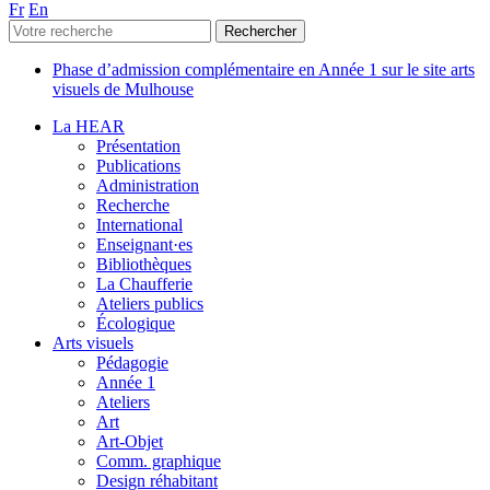
Fr
En
Phase d’admission complémentaire en Année 1 sur le site arts
visuels de Mulhouse
La HEAR
Présentation
Publications
Administration
Recherche
International
Enseignant·es
Bibliothèques
La Chaufferie
Ateliers publics
Écologique
Arts visuels
Pédagogie
Année 1
Ateliers
Art
Art-Objet
Comm. graphique
Design réhabitant