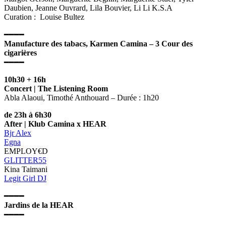
Daubien, Jeanne Ouvrard, Lila Bouvier, Li Li K.S.A
Curation : Louise Bultez
━━━━
Manufacture des tabacs, Karmen Camina – 3 Cour des
cigarières
━━━━
10h30 + 16h
Concert |
The Listening Room
Abla Alaoui, Timothé Anthouard – Durée : 1h20
de 23h à 6h30
After | Klub Camina x HEAR
Bjr Alex
Egna
EMPLOY€D
GLITTER55
Kina Taimani
Legit Girl DJ
━━━━
Jardins de la HEAR
━━━━