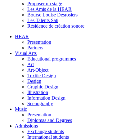
Proposer un stage
Les Amis de la HEAR
Bourse Louise Desrosiers
Les Talents Sati
Résidence de création sonore
HEAR
Presentation
Partners
Visual Arts
Educational programmes
Art
Art-Object
Textile Design
Design
Graphic Design
Illustration
Information Design
Scenography
Music
Presentation
Diplomas and Degrees
Admissions
Exchange students
International students