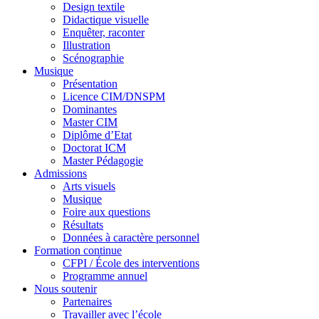
Design textile
Didactique visuelle
Enquêter, raconter
Illustration
Scénographie
Musique
Présentation
Licence CIM/DNSPM
Dominantes
Master CIM
Diplôme d’Etat
Doctorat ICM
Master Pédagogie
Admissions
Arts visuels
Musique
Foire aux questions
Résultats
Données à caractère personnel
Formation continue
CFPI / École des interventions
Programme annuel
Nous soutenir
Partenaires
Travailler avec l’école