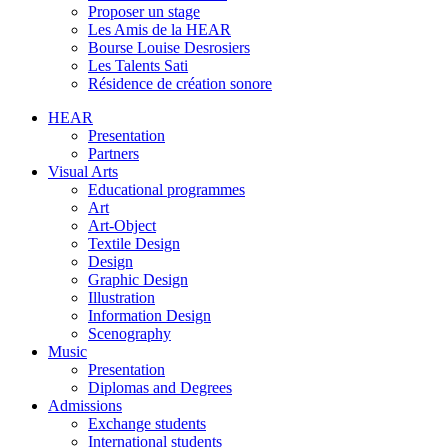
Proposer un stage
Les Amis de la HEAR
Bourse Louise Desrosiers
Les Talents Sati
Résidence de création sonore
HEAR
Presentation
Partners
Visual Arts
Educational programmes
Art
Art-Object
Textile Design
Design
Graphic Design
Illustration
Information Design
Scenography
Music
Presentation
Diplomas and Degrees
Admissions
Exchange students
International students