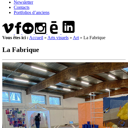
Newsletter
Contacts
Portfolios d’anciens
Vous êtes ici :
Accueil
»
Arts visuels
»
Art
»
La Fabrique
La Fabrique