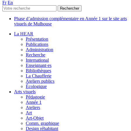
Fr
En
Phase d’admission complémentaire en Année 1 sur le site arts
visuels de Mulhouse
La HEAR
Présentation
Publications
Administration
Recherche
International
Enseignant·es
Bibliothèques
La Chaufferie
Ateliers publics
Écologique
Arts visuels
Pédagogie
Année 1
Ateliers
Art
Art-Objet
Comm. graphique
Design réhabitant