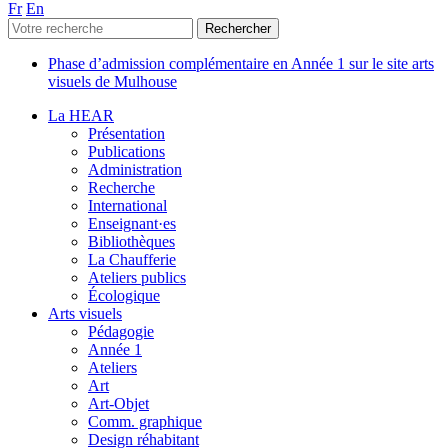
Fr
En
Phase d’admission complémentaire en Année 1 sur le site arts
visuels de Mulhouse
La HEAR
Présentation
Publications
Administration
Recherche
International
Enseignant·es
Bibliothèques
La Chaufferie
Ateliers publics
Écologique
Arts visuels
Pédagogie
Année 1
Ateliers
Art
Art-Objet
Comm. graphique
Design réhabitant