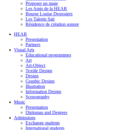
Proposer un stage
Les Amis de la HEAR
Bourse Louise Desrosiers
Les Talents Sati
Résidence de création sonore
HEAR
Presentation
Partners
Visual Arts
Educational programmes
Art
Art-Object
Textile Design
Design
Graphic Design
Illustration
Information Design
Scenography
Music
Presentation
Diplomas and Degrees
Admissions
Exchange students
International students