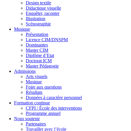
Design textile
Didactique visuelle
Enquêter, raconter
Illustration
Scénographie
Musique
Présentation
Licence CIM/DNSPM
Dominantes
Master CIM
Diplôme d’Etat
Doctorat ICM
Master Pédagogie
Admissions
Arts visuels
Musique
Foire aux questions
Résultats
Données à caractère personnel
Formation continue
CFPI / École des interventions
Programme annuel
Nous soutenir
Partenaires
Travailler avec l’école