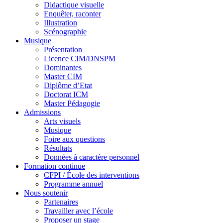
Didactique visuelle
Enquêter, raconter
Illustration
Scénographie
Musique
Présentation
Licence CIM/DNSPM
Dominantes
Master CIM
Diplôme d’Etat
Doctorat ICM
Master Pédagogie
Admissions
Arts visuels
Musique
Foire aux questions
Résultats
Données à caractère personnel
Formation continue
CFPI / École des interventions
Programme annuel
Nous soutenir
Partenaires
Travailler avec l’école
Proposer un stage