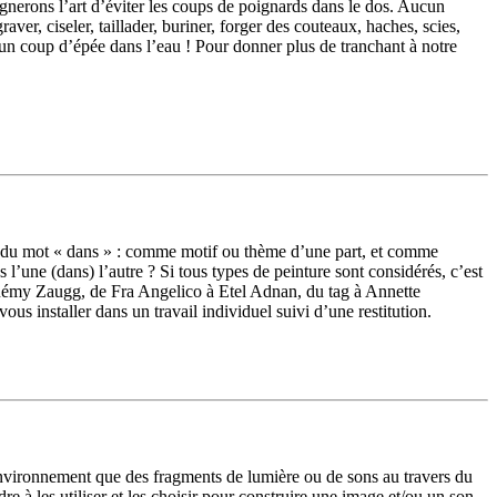
gnerons l’art d’éviter les coups de poignards dans le dos. Aucun
r, ciseler, taillader, buriner, forger des couteaux, haches, scies,
i un coup d’épée dans l’eau ! Pour donner plus de tranchant à notre
ns du mot « dans » : comme motif ou thème d’une part, et comme
s l’une (dans) l’autre ? Si tous types de peinture sont considérés, c’est
) à Rémy Zaugg, de Fra Angelico à Etel Adnan, du tag à Annette
 installer dans un travail individuel suivi d’une restitution.
e environnement que des fragments de lumière ou de sons au travers du
e à les utiliser et les choisir pour construire une image et/ou un son