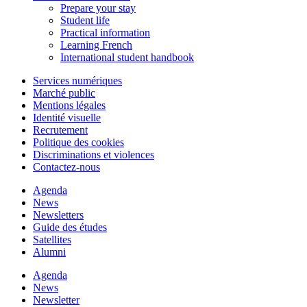
Prepare your stay
Student life
Practical information
Learning French
International student handbook
Services numériques
Marché public
Mentions légales
Identité visuelle
Recrutement
Politique des cookies
Discriminations et violences
Contactez-nous
Agenda
News
Newsletters
Guide des études
Satellites
Alumni
Agenda
News
Newsletter