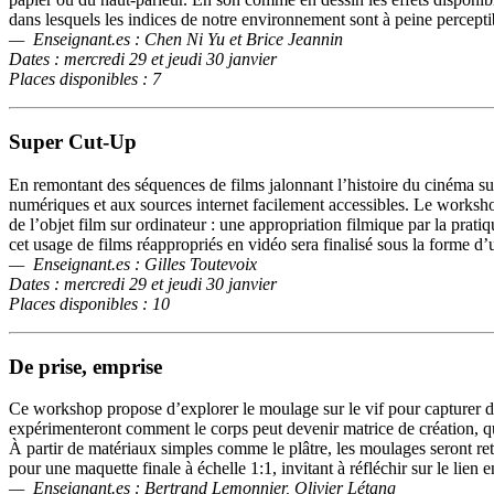
dans lesquels les indices de notre environnement sont à peine percepti
—
Enseignant.es : Chen Ni Yu et Brice Jeannin
Dates : mercredi 29 et jeudi 30 janvier
Places disponibles : 7
Super Cut-Up
En remontant des séquences de films jalonnant l’histoire du cinéma s
numériques et aux sources internet facilement accessibles. Le worksho
de l’objet film sur ordinateur : une appropriation filmique par la prat
cet usage de films réappropriés en vidéo sera finalisé sous la forme d’u
—
Enseignant.es : Gilles Toutevoix
Dates : mercredi 29 et jeudi 30 janvier
Places disponibles : 10
De prise, emprise
Ce workshop propose d’explorer le moulage sur le vif pour capturer des
expérimenteront comment le corps peut devenir matrice de création, qu
À partir de matériaux simples comme le plâtre, les moulages seront re
pour une maquette finale à échelle 1:1, invitant à réfléchir sur le lien 
—
Enseignant.es : Bertrand Lemonnier, Olivier Létang