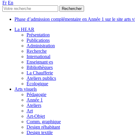
Fr
En
Phase d’admission complémentaire en Année 1 sur le site arts 
La HEAR
Présentation
Publications
Administration
Recherche
International
Enseignant·es
Bibliothèques
La Chaufferie
Ateliers publics
Écologique
Arts visuels
Pédagogie
Année 1
Ateliers
Art
Art-Objet
Comm. graphique
Design réhabitant
Design textile