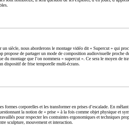
bles.
ur un siècle, nous aborderons le montage vidéo dit « Supercut » qui pr
p propose de partager un mode de composition audiovisuelle proche du s
ique du montage que l’on nommera « supercut ». Ce sera le moyen de travai
n dispositif de frise temporelle multi-écrans.
 formes corporelles et les transformer en prises d’escalade. En mêlant t
estionnant la notion de « prise » à la fois comme objet physique et sy
travaillés pour respecter les contraintes ergonomiques et techniques pr
entre sculpture, mouvement et interaction.