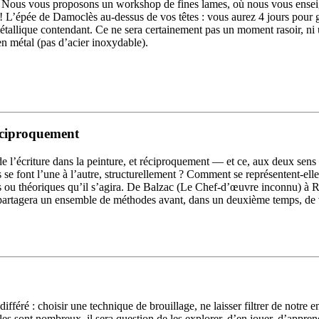
r ? Nous vous proposons un workshop de fines lames, où nous vous ensei
épée de Damoclès au-dessus de vos têtes : vous aurez 4 jours pour grave
t métallique contendant. Ce ne sera certainement pas un moment rasoir, n
 en métal (pas d’acier inoxydable).
réciproquement
e l’écriture dans la peinture, et réciproquement — et ce, aux deux se
s se font l’une à l’autre, structurellement ? Comment se représentent-elle
ritiques ou théoriques qu’il s’agira. De Balzac (Le Chef-d’œuvre inconnu
artagera un ensemble de méthodes avant, dans un deuxième temps, de vous
différé : choisir une technique de brouillage, ne laisser filtrer de notr
s sont nombreux, il sera question de les explorer, d’en jouer, d’apprendr