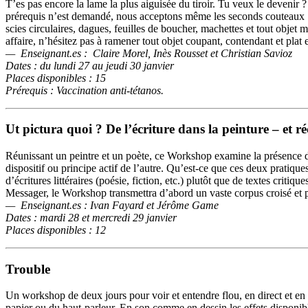
T’es pas encore la lame la plus aiguisée du tiroir. Tu veux le deveni
prérequis n’est demandé, nous acceptons même les seconds couteaux ! L’
scies circulaires, dagues, feuilles de boucher, machettes et tout obje
affaire, n’hésitez pas à ramener tout objet coupant, contendant et plat
—
Enseignant.es : Claire Morel, Inès Rousset et Christian Savioz
Dates : du lundi 27 au jeudi 30 janvier
Places disponibles : 15
Prérequis : Vaccination anti-tétanos.
Ut pictura quoi ? De l’écriture dans la peinture – et 
Réunissant un peintre et un poète, ce Workshop examine la présence d
dispositif ou principe actif de l’autre. Qu’est-ce que ces deux pratique
d’écritures littéraires (poésie, fiction, etc.) plutôt que de textes c
Messager, le Workshop transmettra d’abord un vaste corpus croisé et p
—
Enseignant.es : Ivan Fayard et Jérôme Game
Dates : mardi 28 et mercredi 29 janvier
Places disponibles : 12
Trouble
Un workshop de deux jours pour voir et entendre flou, en direct et en 
papier ou du haut-parleur. En son comme en dessin les effets disponible