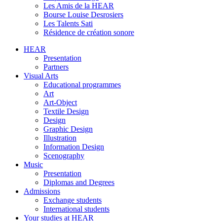
Les Amis de la HEAR
Bourse Louise Desrosiers
Les Talents Sati
Résidence de création sonore
HEAR
Presentation
Partners
Visual Arts
Educational programmes
Art
Art-Object
Textile Design
Design
Graphic Design
Illustration
Information Design
Scenography
Music
Presentation
Diplomas and Degrees
Admissions
Exchange students
International students
Your studies at HEAR