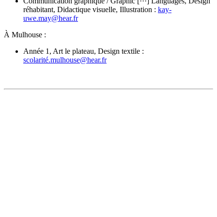
Communication graphique / Graphic [···] Languages, Design
réhabitant, Didactique visuelle, Illustration :
kay-
uwe.may@hear.fr
À Mulhouse :
Année 1, Art le plateau, Design textile :
scolarité.mulhouse@hear.fr