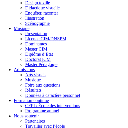
Design textile
Didactique visuelle
Enquêter, raconter
Illustration
Scénographie
Musique
Présentation
Licence CIM/DNSPM
Dominantes
Master CIM
Diplôme d’Etat
Doctorat ICM
Master Pédagogie
Admissions
Arts visuels
Musique
Foire aux questions
Résultats
Données à caractère personnel
Formation continue
CFPI / École des interventions
Programme annuel
Nous soutenir
Partenaires
Travailler avec l’école