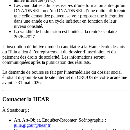
année inférieure (N-1).
Les candidat·es admis·es issu·es d’une formation autre qu’un
DNA/DNSEP ou d’un DNA/DNSEP d’une option différente
que celle demandée peuvent se voir proposer une intégration
dans une année ou un cycle inférieur en fonction de leur
niveau constaté.
La validité de lʼadmission est limitée à la rentrée scolaire
2026–2027.
Lʼinscription définitive du/de la candidat·e à la Haute école des arts
du Rhin a lieu à lʼenregistrement du dossier dʼinscription et du
paiement des droits de scolarité. Les informations seront
communiquées après la publication des résultats.
La demande de bourse se fait par l’intermédiaire du dossier social
étudiant disponible sur le site internet du CROUS de votre académie
avant le 31 mai 2026.
Contacter la HEAR
À Strasbourg :
Art, Art-Objet, Enquêter-Raconter, Scénographie :
julie.gigout@hear.fr