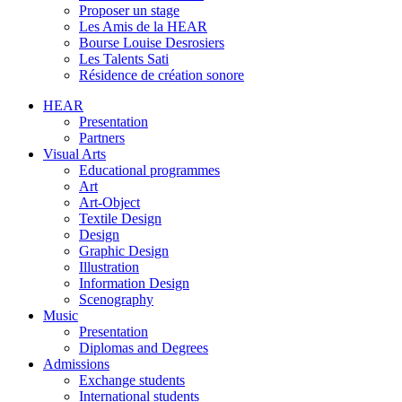
Proposer un stage
Les Amis de la HEAR
Bourse Louise Desrosiers
Les Talents Sati
Résidence de création sonore
HEAR
Presentation
Partners
Visual Arts
Educational programmes
Art
Art-Object
Textile Design
Design
Graphic Design
Illustration
Information Design
Scenography
Music
Presentation
Diplomas and Degrees
Admissions
Exchange students
International students