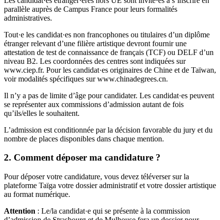
Les candidat·es étranger·ères hors UE sont invité·es à s’inscrire en
parallèle auprès de Campus France pour leurs formalités
administratives.
Tout·e les candidat·es non francophones ou titulaires dʼun diplôme
étranger relevant dʼune filière artistique devront fournir une
attestation de test de connaissance de français (TCF) ou DELF dʼun
niveau B2. Les coordonnées des centres sont indiquées sur
www.ciep.fr. Pour les candidat·es originaires de Chine et de Taïwan,
voir modalités spécifiques sur www.chinadegrees.cn.
Il n’y a pas de limite d’âge pour candidater. Les candidat·es peuvent
se représenter aux commissions d’admission autant de fois
qu’ils/elles le souhaitent.
L’admission est conditionnée par la décision favorable du jury et du
nombre de places disponibles dans chaque mention.
2. Comment déposer ma candidature ?
Pour déposer votre candidature, vous devez téléverser sur la
plateforme Taïga votre dossier administratif et votre dossier artistique
au format numérique.
Attention
: Le/la candidat·e qui se présente à la commission
dʼadmission de Strasbourg et de Mulhouse fera un dossier pour