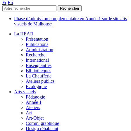
Fr
En
Phase d’admission complémentaire en Année 1 sur le site arts
visuels de Mulhouse
La HEAR
Présentation
Publications
Administration
Recherche
International
Enseignant·es
Bibliothèques
La Chaufferie
Ateliers publics
Écologique
Arts visuels
Pédagogie
Année 1
Ateliers
Art
Art-Objet
Comm. graphique
Design réhabitant