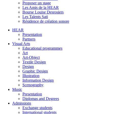
Proposer un stage
Les Amis de la HEAR
Bourse Louise Desrosiers
Les Talents Sati
Résidence de création sonore
HEAR
Presentation
Partners
Visual Arts
Educational programmes
Art
Art-Object
Textile Design
Design
Graphic Design
Illustration
Information Design
Scenography
Music
Presentation
Diplomas and Degrees
Admissions
Exchange students
International students