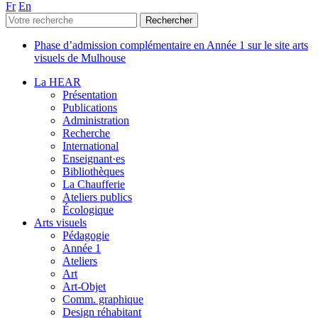
Fr
En
Phase d’admission complémentaire en Année 1 sur le site arts
visuels de Mulhouse
La HEAR
Présentation
Publications
Administration
Recherche
International
Enseignant·es
Bibliothèques
La Chaufferie
Ateliers publics
Écologique
Arts visuels
Pédagogie
Année 1
Ateliers
Art
Art-Objet
Comm. graphique
Design réhabitant