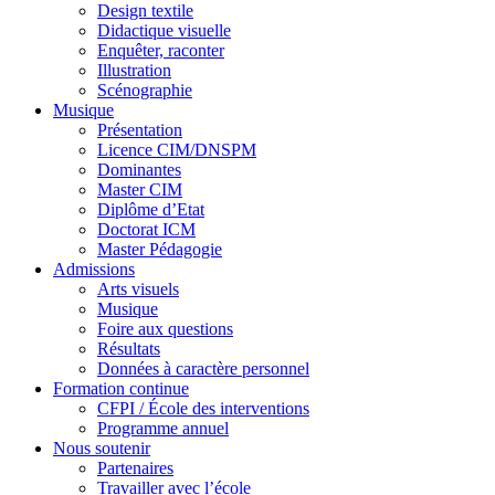
Design textile
Didactique visuelle
Enquêter, raconter
Illustration
Scénographie
Musique
Présentation
Licence CIM/DNSPM
Dominantes
Master CIM
Diplôme d’Etat
Doctorat ICM
Master Pédagogie
Admissions
Arts visuels
Musique
Foire aux questions
Résultats
Données à caractère personnel
Formation continue
CFPI / École des interventions
Programme annuel
Nous soutenir
Partenaires
Travailler avec l’école