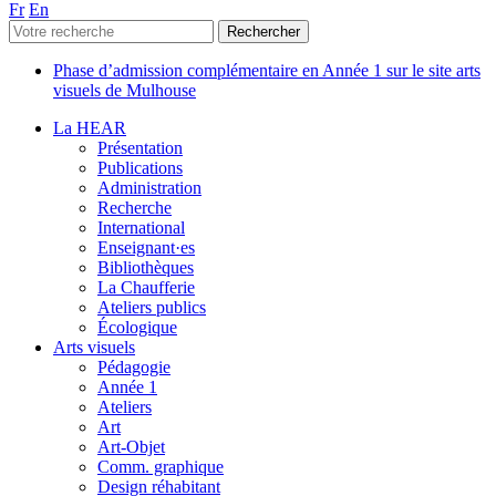
Fr
En
Phase d’admission complémentaire en Année 1 sur le site arts
visuels de Mulhouse
La HEAR
Présentation
Publications
Administration
Recherche
International
Enseignant·es
Bibliothèques
La Chaufferie
Ateliers publics
Écologique
Arts visuels
Pédagogie
Année 1
Ateliers
Art
Art-Objet
Comm. graphique
Design réhabitant