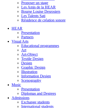
Proposer un stage
Les Amis de la HEAR
Bourse Louise Desrosiers
Les Talents Sati
Résidence de création sonore
HEAR
Presentation
Partners
Visual Arts
Educational programmes
Art
Art-Object
Textile Design
Design
Graphic Design
Illustration
Information Design
Scenography
Music
Presentation
Diplomas and Degrees
Admissions
Exchange students
International students