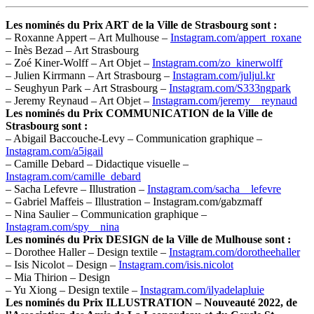
Les nominés du Prix ART de la Ville de Strasbourg sont :
– Roxanne Appert – Art Mulhouse –
Instagram.com/appert_roxane
– Inès Bezad – Art Strasbourg
– Zoé Kiner-Wolff – Art Objet –
Instagram.com/zo_kinerwolff
– Julien Kirrmann – Art Strasbourg –
Instagram.com/juljul.kr
– Seughyun Park – Art Strasbourg –
Instagram.com/S333ngpark
– Jeremy Reynaud – Art Objet –
Instagram.com/jeremy__reynaud
Les nominés du Prix COMMUNICATION de la Ville de
Strasbourg sont :
– Abigail Baccouche-Levy – Communication graphique –
Instagram.com/a5igail
– Camille Debard – Didactique visuelle –
Instagram.com/camille_debard
– Sacha Lefevre – Illustration –
Instagram.com/sacha__lefevre
– Gabriel Maffeis – Illustration – Instagram.com/gabzmaff
– Nina Saulier – Communication graphique –
Instagram.com/spy__nina
Les nominés du Prix DESIGN de la Ville de Mulhouse sont :
– Dorothee Haller – Design textile –
Instagram.com/dorotheehaller
– Isis Nicolot – Design –
Instagram.com/isis.nicolot
– Mia Thirion – Design
– Yu Xiong – Design textile –
Instagram.com/ilyadelapluie
Les nominés du Prix ILLUSTRATION – Nouveauté 2022, de