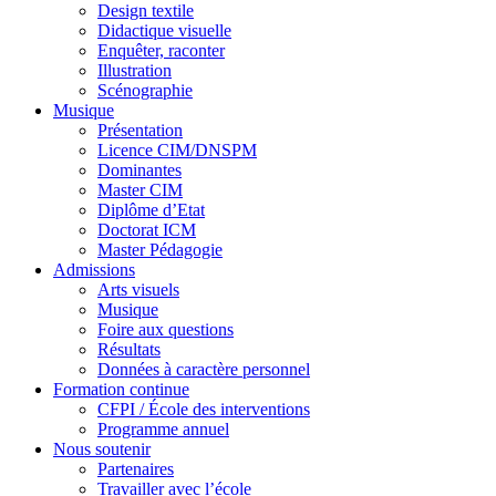
Design textile
Didactique visuelle
Enquêter, raconter
Illustration
Scénographie
Musique
Présentation
Licence CIM/DNSPM
Dominantes
Master CIM
Diplôme d’Etat
Doctorat ICM
Master Pédagogie
Admissions
Arts visuels
Musique
Foire aux questions
Résultats
Données à caractère personnel
Formation continue
CFPI / École des interventions
Programme annuel
Nous soutenir
Partenaires
Travailler avec l’école