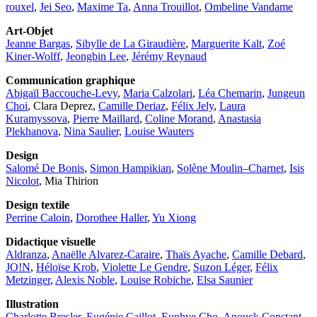
rouxel
,
Jei Seo
,
Maxime Ta
,
Anna Trouillot
,
Ombeline Vandame
Art-Objet
Jeanne Bargas
,
Sibylle de La Giraudière
,
Marguerite Kalt
,
Zoé
Kiner-Wolff
,
Jeongbin Lee
,
Jérémy Reynaud
Communication graphique
Abigaïl Baccouche-Levy
,
Maria Calzolari
,
Léa Chemarin
,
Jungeun
Choi
, Clara Deprez,
Camille Deriaz
,
Félix Jely
,
Laura
Kuramyssova
,
Pierre Maillard
,
Coline Morand
,
Anastasia
Plekhanova
,
Nina Saulier,
Louise Wauters
Design
Salomé De Bonis
,
Simon Hampikian
,
Solène Moulin–Charnet
,
Isis
Nicolot
, Mia Thirion
Design textile
Perrine Caloin
,
Dorothee Haller
,
Yu Xiong
Didactique visuelle
Aldranza
,
Anaëlle Alvarez-Caraire
,
Thaïs Ayache
,
Camille Debard
,
JO!N
,
Héloïse Krob
,
Violette Le Gendre
,
Suzon Léger
,
Félix
Metzinger
,
Alexis Noble
,
Louise Robiche
,
Elsa Saunier
Illustration
Charlotte Bresler
,
Eugénie Caillot
,
Eunhye Cho
,
Anouck Constant
,