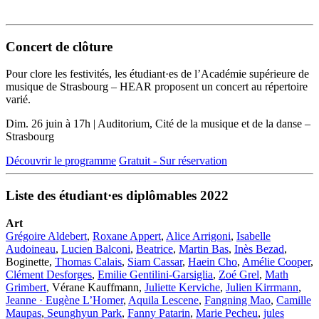
Concert de clôture
Pour clore les festivités, les étudiant·es de l’Académie supérieure de
musique de Strasbourg – HEAR proposent un concert au répertoire
varié.
Dim. 26 juin à 17h | Auditorium, Cité de la musique et de la danse –
Strasbourg
Découvrir le programme
Gratuit - Sur réservation
Liste des étudiant·es diplômables 2022
Art
Grégoire Aldebert
,
Roxane Appert
,
Alice Arrigoni
,
Isabelle
Audoineau
,
Lucien Balconi
,
Beatrice
,
Martin Bas
,
Inès Bezad
,
Boginette,
Thomas Calais
,
Siam Cassar
,
Haein Cho
,
Amélie Cooper
,
Clément Desforges
,
Emilie Gentilini-Garsiglia
,
Zoé Grel
,
Math
Grimbert
, Vérane Kauffmann,
Juliette Kerviche
,
Julien Kirrmann
,
Jeanne · Eugène L’Homer
,
Aquila Lescene
,
Fangning Mao
,
Camille
Maupas
,
Seunghyun Park
,
Fanny Patarin
,
Marie Pecheu
,
jules