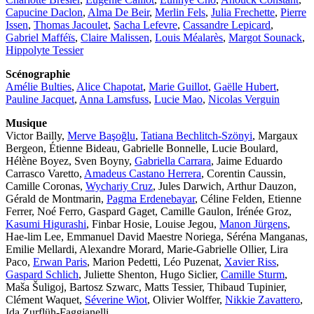
Capucine Daclon
,
Alma De Beir
,
Merlin Fels
,
Julia Frechette
,
Pierre
Issen
,
Thomas Jacoulet
,
Sacha Lefevre
,
Cassandre Lepicard
,
Gabriel Mafféïs
,
Claire Malissen
,
Louis Méalarès
,
Margot Sounack
,
Hippolyte Tessier
Scénographie
Amélie Bulties
,
Alice Chapotat
,
Marie Guillot
,
Gaëlle Hubert
,
Pauline Jacquet
,
Anna Lamsfuss
,
Lucie Mao
,
Nicolas Verguin
Musique
Victor Bailly,
Merve Başoğlu
,
Tatiana Bechlitch-Szönyi
, Margaux
Bergeon, Étienne Bideau, Gabrielle Bonnelle, Lucie Boulard,
Hélène Boyez, Sven Boyny,
Gabriella Carrara
, Jaime Eduardo
Carrasco Varetto,
Amadeus Castano Herrera
, Corentin Caussin,
Camille Coronas,
Wychariy Cruz
, Jules Darwich, Arthur Dauzon,
Gérald de Montmarin,
Pagma Erdenebayar
, Céline Felden, Etienne
Ferrer, Noé Ferro, Gaspard Gaget, Camille Gaulon, Irénée Groz,
Kasumi Higurashi
, Finbar Hosie, Louise Jegou,
Manon Jürgens
,
Hae-lim Lee, Emmanuel David Maestre Noriega, Séréna Manganas,
Emilie Mellardi, Alexandre Morard, Marie-Gabrielle Ollier, Lira
Paco,
Erwan Paris
, Marion Pedetti, Léo Puzenat,
Xavier Riss
,
Gaspard Schlich
, Juliette Shenton, Hugo Siclier,
Camille Sturm
,
Maša Šuligoj, Bartosz Szwarc, Matts Tessier, Thibaud Tupinier,
Clément Waquet,
Séverine Wiot
, Olivier Wolffer,
Nikkie Zavattero
,
Ida Zurflüh-Faggianelli.