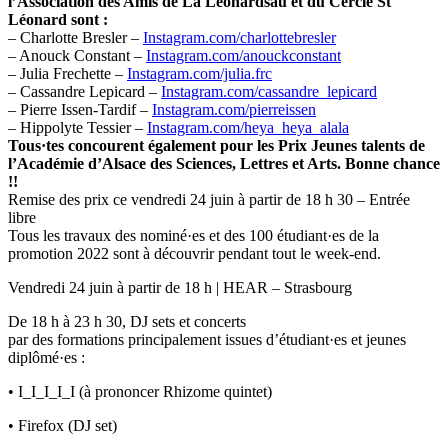
l’Association des Amis de La Leonardsau et du Cercle St
Léonard sont :
– Charlotte Bresler –
Instagram.com/charlottebresler
– Anouck Constant –
Instagram.com/anouckconstant
– Julia Frechette –
Instagram.com/julia.frc
– Cassandre Lepicard –
Instagram.com/cassandre_lepicard
– Pierre Issen-Tardif –
Instagram.com/pierreissen
– Hippolyte Tessier –
Instagram.com/heya_heya_alala
Tous·tes concourent également pour les Prix Jeunes talents de
l’Académie d’Alsace des Sciences, Lettres et Arts. Bonne chance
!!
Remise des prix ce vendredi 24 juin à partir de 18 h 30 – Entrée
libre
Tous les travaux des nominé·es et des 100 étudiant·es de la
promotion 2022 sont à découvrir pendant tout le week-end.
Vendredi 24 juin à partir de 18 h | HEAR – Strasbourg
De 18 h à 23 h 30, DJ sets et concerts
par des formations principalement issues d’étudiant·es et jeunes
diplômé·es :
• I_I_I_I_I (à prononcer Rhizome quintet)
• Firefox (DJ set)