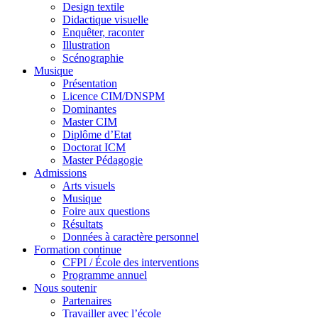
Design textile
Didactique visuelle
Enquêter, raconter
Illustration
Scénographie
Musique
Présentation
Licence CIM/DNSPM
Dominantes
Master CIM
Diplôme d’Etat
Doctorat ICM
Master Pédagogie
Admissions
Arts visuels
Musique
Foire aux questions
Résultats
Données à caractère personnel
Formation continue
CFPI / École des interventions
Programme annuel
Nous soutenir
Partenaires
Travailler avec l’école