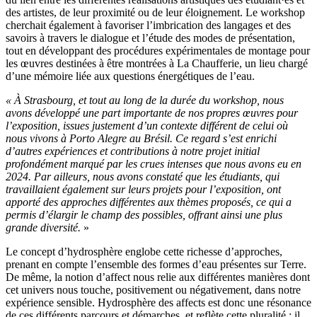
des artistes, de leur proximité ou de leur éloignement. Le workshop
cherchait également à favoriser l’imbrication des langages et des
savoirs à travers le dialogue et l’étude des modes de présentation,
tout en développant des procédures expérimentales de montage pour
les œuvres destinées à être montrées à La Chaufferie, un lieu chargé
d’une mémoire liée aux questions énergétiques de l’eau.
« À Strasbourg, et tout au long de la durée du workshop, nous
avons développé une part importante de nos propres œuvres pour
l’exposition, issues justement d’un contexte différent de celui où
nous vivons à Porto Alegre au Brésil. Ce regard s’est enrichi
d’autres expériences et contributions à notre projet initial
profondément marqué par les crues intenses que nous avons eu en
2024. Par ailleurs, nous avons constaté que les étudiants, qui
travaillaient également sur leurs projets pour l’exposition, ont
apporté des approches différentes aux thèmes proposés, ce qui a
permis d’élargir le champ des possibles, offrant ainsi une plus
grande diversité.
»
Le concept d’hydrosphère englobe cette richesse d’approches,
prenant en compte l’ensemble des formes d’eau présentes sur Terre.
De même, la notion d’affect nous relie aux différentes manières dont
cet univers nous touche, positivement ou négativement, dans notre
expérience sensible. Hydrosphère des affects est donc une résonance
de ces différents parcours et démarches, et reflète cette pluralité : il