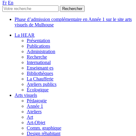
Fr
En
Phase d’admission complémentaire en Année 1 sur le site arts
visuels de Mulhouse
La HEAR
Présentation
Publications
Administration
Recherche
International
Enseignant·es
Bibliothèques
La Chaufferie
Ateliers publics
Écologique
Arts visuels
Pédagogie
Année 1
Ateliers
Art
Art-Objet
Comm. graphique
Design réhabitant