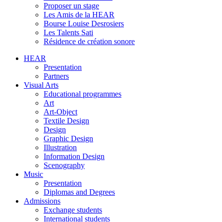
Proposer un stage
Les Amis de la HEAR
Bourse Louise Desrosiers
Les Talents Sati
Résidence de création sonore
HEAR
Presentation
Partners
Visual Arts
Educational programmes
Art
Art-Object
Textile Design
Design
Graphic Design
Illustration
Information Design
Scenography
Music
Presentation
Diplomas and Degrees
Admissions
Exchange students
International students