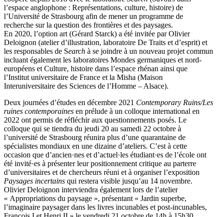
l’espace anglophone : Représentations, culture, histoire) de
l’Université de Strasbourg afin de mener un programme de
recherche sur la question des frontières et des paysages.
En 2020, l’option art (Gérard Starck) a été invitée par Olivier
Deloignon (atelier d’illustration, laboratoire De Traits et d’esprit) et
les responsables de S
earch
à se joindre à un nouveau projet commun
incluant également les laboratoires Mondes germaniques et nord-
européens et Culture, histoire dans l’espace rhénan ainsi que
l’Institut universitaire de France et la Misha (Maison
Interuniversitaire des Sciences de l’Homme – Alsace).
Deux journées d’études en décembre 2021
Contemporary Ruins/Les
ruines contemporaines
en prélude à un colloque international en
2022 ont permis de réfléchir aux questionnements posés. Le
colloque qui se tiendra du jeudi 20 au samedi 22 octobre à
l’université de Strasbourg réunira plus d’une quarantaine de
spécialistes mondiaux en une dizaine d’ateliers. C’est à cette
occasion que d’ancien·nes et d’actuel·les étudiant·es de l’école ont
été invité·es à présenter leur positionnement critique au parterre
d’universitaires et de chercheurs réuni et à organiser l’exposition
Paysages incertains
qui restera visible jusqu’au 14 novembre.
Olivier Deloignon interviendra également lors de l’atelier
« Appropriations du paysage », présentant « Jardin superbe,
l’imaginaire paysager dans les livres incunables et post-incunables,
François I et Henri II » le vendredi 21 octobre de 14h à 15h30.