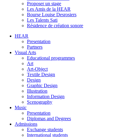
Proposer un stage
Les Amis de la HEAR
Bourse Louise Desrosiers
Les Talents Sati
Résidence de création sonore
HEAR
Presentation
Partners
Visual Arts
Educational programmes
Art
Art-Object
Textile Design
Design
Graphic Design
Illustration
Information Design
Scenography
Music
Presentation
Diplomas and Degrees
Admissions
Exchange students
International students