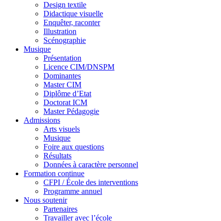
Design textile
Didactique visuelle
Enquêter, raconter
Illustration
Scénographie
Musique
Présentation
Licence CIM/DNSPM
Dominantes
Master CIM
Diplôme d’Etat
Doctorat ICM
Master Pédagogie
Admissions
Arts visuels
Musique
Foire aux questions
Résultats
Données à caractère personnel
Formation continue
CFPI / École des interventions
Programme annuel
Nous soutenir
Partenaires
Travailler avec l’école