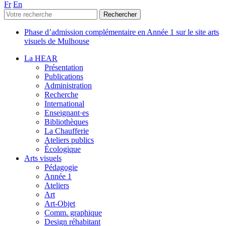
Fr
En
Phase d’admission complémentaire en Année 1 sur le site arts
visuels de Mulhouse
La HEAR
Présentation
Publications
Administration
Recherche
International
Enseignant·es
Bibliothèques
La Chaufferie
Ateliers publics
Écologique
Arts visuels
Pédagogie
Année 1
Ateliers
Art
Art-Objet
Comm. graphique
Design réhabitant