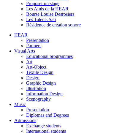
Proposer un stage
Les Amis de la HEAR
Bourse Louise Desrosiers
Les Talents Sati
Résidence de création sonore
HEAR
Presentation
Partners
Visual Arts
Educational programmes
Art
Art-Object
Textile Design
Design
Graphic Design
Illustration
Information Design
Scenography
Music
Presentation
Diplomas and Degrees
Admissions
Exchange students
International students