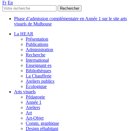
Fr
En
Phase d’admission complémentaire en Année 1 sur le site arts
visuels de Mulhouse
La HEAR
Présentation
Publications
Administration
Recherche
International
Enseignant·es
Bibliothèques
La Chaufferie
Ateliers publics
Écologique
Arts visuels
Pédagogie
Année 1
Ateliers
Art
Art-Objet
Comm. graphique
Design réhabitant