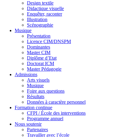
Design textile
Didactique visuelle
Enquêter, raconter
Illustration
Scénographie
Musique
Présentation
Licence CIM/DNSPM
Dominantes
Master CIM
Diplôme d’Etat
Doctorat ICM
Master Pédagogie
Admissions
Arts visuels
Musique
Foire aux questions
Résultats
Données à caractère personnel
Formation continue
CFPI / École des interventions
Programme annuel
Nous soutenir
Partenaires
Travailler avec l’école