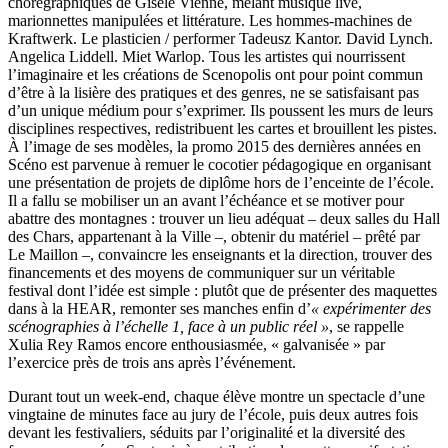
chorégraphiques de Gisèle Vienne, mêlant musique live,
marionnettes manipulées et littérature. Les hommes-machines de
Kraftwerk. Le plasticien / performer Tadeusz Kantor. David Lynch.
Angelica Liddell. Miet Warlop. Tous les artistes qui nourrissent
l’imaginaire et les créations de Scenopolis ont pour point commun
d’être à la lisière des pratiques et des genres, ne se satisfaisant pas
d’un unique médium pour s’exprimer. Ils poussent les murs de leurs
disciplines respectives, redistribuent les cartes et brouillent les pistes.
À l’image de ses modèles, la promo 2015 des dernières années en
Scéno est parvenue à remuer le cocotier pédagogique en organisant
une présentation de projets de diplôme hors de l’enceinte de l’école.
Il a fallu se mobiliser un an avant l’échéance et se motiver pour
abattre des montagnes : trouver un lieu adéquat – deux salles du Hall
des Chars, appartenant à la Ville –, obtenir du matériel – prêté par
Le Maillon –, convaincre les enseignants et la direction, trouver des
financements et des moyens de communiquer sur un véritable
festival dont l’idée est simple : plutôt que de présenter des maquettes
dans à la HEAR, remonter ses manches enfin d’
« expérimenter des
scénographies à l’échelle 1, face à un public réel »
, se rappelle
Xulia Rey Ramos encore enthousiasmée, « galvanisée » par
l’exercice près de trois ans après l’événement.
Durant tout un week-end, chaque élève montre un spectacle d’une
vingtaine de minutes face au jury de l’école, puis deux autres fois
devant les festivaliers, séduits par l’originalité et la diversité des