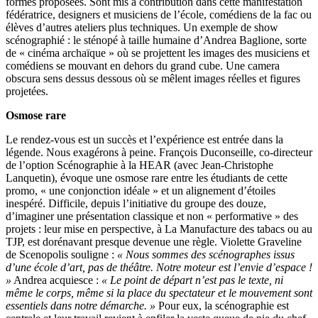
formes proposées. Sont mis à contribution dans cette manifestation
fédératrice, designers et musiciens de l’école, comédiens de la fac ou
élèves d’autres ateliers plus techniques. Un exemple de show
scénographié : le sténopé à taille humaine d’Andrea Baglione, sorte
de « cinéma archaïque » où se projettent les images des musiciens et
comédiens se mouvant en dehors du grand cube. Une camera
obscura sens dessus dessous où se mêlent images réelles et figures
projetées.
Osmose rare
Le rendez-vous est un succès et l’expérience est entrée dans la
légende. Nous exagérons à peine. François Duconseille, co-directeur
de l’option Scénographie à la HEAR (avec Jean-Christophe
Lanquetin), évoque une osmose rare entre les étudiants de cette
promo, « une conjonction idéale » et un alignement d’étoiles
inespéré. Difficile, depuis l’initiative du groupe des douze,
d’imaginer une présentation classique et non « performative » des
projets : leur mise en perspective, à La Manufacture des tabacs ou au
TJP, est dorénavant presque devenue une règle. Violette Graveline
de Scenopolis souligne :
« Nous sommes des scénographes issus
d’une école d’art, pas de théâtre. Notre moteur est l’envie d’espace !
»
Andrea acquiesce :
« Le point de départ n’est pas le texte, ni
même le corps, même si la place du spectateur et le mouvement sont
essentiels dans notre démarche. »
Pour eux, la scénographie est