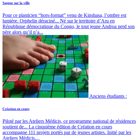
Sapeur sur la ville
Pour ce plasticien “hors-format” venu de Kinshasa, l’ombre est
lumière. Orphelin déraciné...
Né sur le territoire d’Aru en
République démocratique du Congo, le tout jeune Androa perd son
père alors qu’il n’a...
Anciens étudiants :
Création en cours
Piloté par les Ateliers Médicis, ce programme national de résidences
soutient de...
La cinquième édition de Création en cours
accompagne 111 projets portés par de jeunes artistes. Initié par les
Ateliers Médicis,...