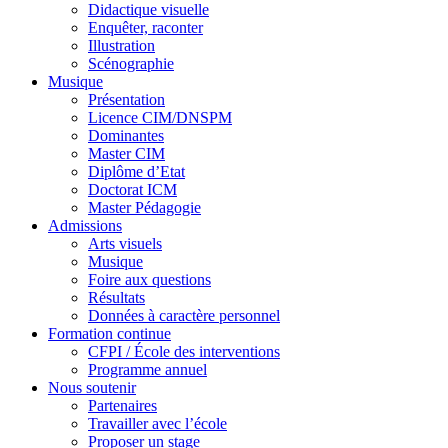
Didactique visuelle
Enquêter, raconter
Illustration
Scénographie
Musique
Présentation
Licence CIM/DNSPM
Dominantes
Master CIM
Diplôme d’Etat
Doctorat ICM
Master Pédagogie
Admissions
Arts visuels
Musique
Foire aux questions
Résultats
Données à caractère personnel
Formation continue
CFPI / École des interventions
Programme annuel
Nous soutenir
Partenaires
Travailler avec l’école
Proposer un stage