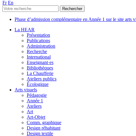
Fr
En
Phase d’admission complémentaire en Année 1 sur le site arts 
La HEAR
Présentation
Publications
Administration
Recherche
International
Enseignant·es
Bibliothèques
La Chaufferie
Ateliers publics
Écologique
Arts visuels
Pédagogie
Année 1
Ateliers
Art
Art-Objet
Comm. graphique
Design réhabitant
Design textile