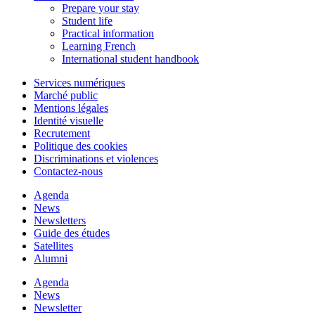
Prepare your stay
Student life
Practical information
Learning French
International student handbook
Services numériques
Marché public
Mentions légales
Identité visuelle
Recrutement
Politique des cookies
Discriminations et violences
Contactez-nous
Agenda
News
Newsletters
Guide des études
Satellites
Alumni
Agenda
News
Newsletter