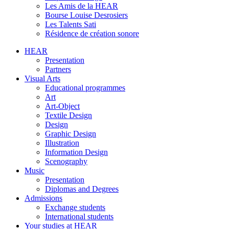
Les Amis de la HEAR
Bourse Louise Desrosiers
Les Talents Sati
Résidence de création sonore
HEAR
Presentation
Partners
Visual Arts
Educational programmes
Art
Art-Object
Textile Design
Design
Graphic Design
Illustration
Information Design
Scenography
Music
Presentation
Diplomas and Degrees
Admissions
Exchange students
International students
Your studies at HEAR