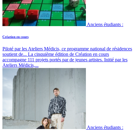
Anciens étudiants :
Création en cours
Piloté par les Ateliers Médicis, ce programme national de résidences
soutient de...
La cinquième édition de Création en cours
accompagne 111 projets portés par de jeunes artistes. Initié par les
Ateliers Médicis,...
Anciens étudiants :