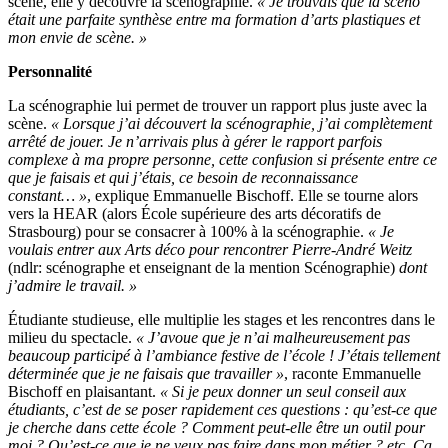
scène, elle y découvre la scénographie.
« Je trouvais que la scéno
était une parfaite synthèse entre ma formation d’arts plastiques et
mon envie de scène. »
Personnalité
La scénographie lui permet de trouver un rapport plus juste avec la
scène.
« Lorsque j’ai découvert la scénographie, j’ai complètement
arrêté de jouer. Je n’arrivais plus à gérer le rapport parfois
complexe à ma propre personne, cette confusion si présente entre ce
que je faisais et qui j’étais, ce besoin de reconnaissance
constant… »
, explique Emmanuelle Bischoff. Elle se tourne alors
vers la HEAR (alors École supérieure des arts décoratifs de
Strasbourg) pour se consacrer à 100% à la scénographie.
« Je
voulais entrer aux Arts déco pour rencontrer Pierre-André Weitz
(ndlr: scénographe et enseignant de la mention Scénographie)
dont
j’admire le travail. »
Étudiante studieuse, elle multiplie les stages et les rencontres dans le
milieu du spectacle.
« J’avoue que je n’ai malheureusement pas
beaucoup participé à l’ambiance festive de l’école ! J’étais tellement
déterminée que je ne faisais que travailler »
, raconte Emmanuelle
Bischoff en plaisantant.
« Si je peux donner un seul conseil aux
étudiants, c’est de se poser rapidement ces questions : qu’est-ce que
je cherche dans cette école ? Comment peut-elle être un outil pour
moi ? Qu’est-ce que je ne veux pas faire dans mon métier ? etc. Ça