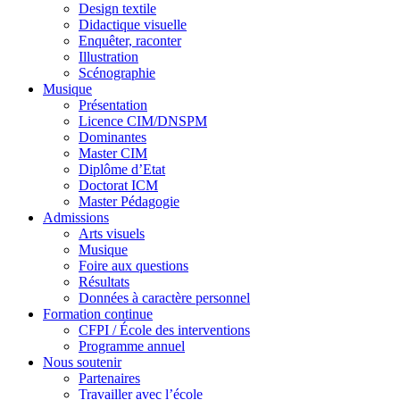
Design textile
Didactique visuelle
Enquêter, raconter
Illustration
Scénographie
Musique
Présentation
Licence CIM/DNSPM
Dominantes
Master CIM
Diplôme d’Etat
Doctorat ICM
Master Pédagogie
Admissions
Arts visuels
Musique
Foire aux questions
Résultats
Données à caractère personnel
Formation continue
CFPI / École des interventions
Programme annuel
Nous soutenir
Partenaires
Travailler avec l’école