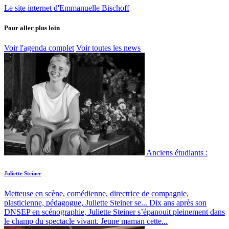
Le site internet d'Emmanuelle Bischoff
Pour aller plus loin
Voir l'agenda complet
Voir toutes les news
Anciens étudiants :
Juliette Steiner
Metteuse en scène, comédienne, directrice de compagnie,
plasticienne, pédagogue, Juliette Steiner se...
Dix ans après son
DNSEP en scénographie, Juliette Steiner s’épanouit pleinement dans
le champ du spectacle vivant. Jeune maman cette...