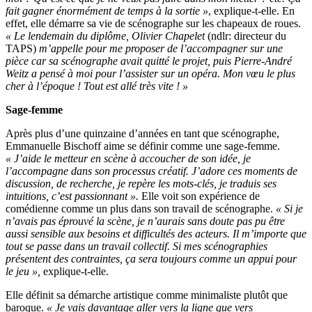
fait gagner énormément de temps à la sortie »
, explique-t-elle. En
effet, elle démarre sa vie de scénographe sur les chapeaux de roues.
« Le lendemain du diplôme, Olivier Chapelet
(ndlr: directeur du
TAPS)
m’appelle pour me proposer de l’accompagner sur une
pièce car sa scénographe avait quitté le projet, puis Pierre-André
Weitz a pensé à moi pour l’assister sur un opéra. Mon vœu le plus
cher à l’époque ! Tout est allé très vite ! »
Sage-femme
Après plus d’une quinzaine d’années en tant que scénographe,
Emmanuelle Bischoff aime se définir comme une sage-femme.
« J’aide le metteur en scène à accoucher de son idée, je
l’accompagne dans son processus créatif. J’adore ces moments de
discussion, de recherche, je repère les mots-clés, je traduis ses
intuitions, c’est passionnant ».
Elle voit son expérience de
comédienne comme un plus dans son travail de scénographe.
« Si je
n’avais pas éprouvé la scène, je n’aurais sans doute pas pu être
aussi sensible aux besoins et difficultés des acteurs. Il m’importe que
tout se passe dans un travail collectif. Si mes scénographies
présentent des contraintes, ça sera toujours comme un appui pour
le jeu »,
explique-t-elle.
Elle définit sa démarche artistique comme minimaliste plutôt que
baroque.
« Je vais davantage aller vers la ligne que vers