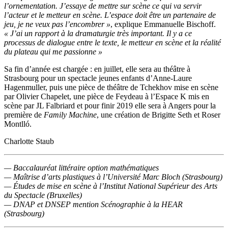
l’ornementation. J’essaye de mettre sur scène ce qui va servir
l’acteur et le metteur en scène. L’espace doit être un partenaire de
jeu, je ne veux pas l’encombrer »
, explique Emmanuelle Bischoff.
« J’ai un rapport à la dramaturgie très important. Il y a ce
processus de dialogue entre le texte, le metteur en scène et la réalité
du plateau qui me passionne »
Sa fin d’année est chargée : en juillet, elle sera au théâtre à
Strasbourg pour un spectacle jeunes enfants d’Anne-Laure
Hagenmuller, puis une pièce de théâtre de Tchekhov mise en scène
par Olivier Chapelet, une pièce de Feydeau à l’Espace K mis en
scène par JL Falbriard et pour finir 2019 elle sera à Angers pour la
première de
Family Machine
, une création de Brigitte Seth et Roser
Montlló.
Charlotte Staub
— Baccalauréat littéraire option mathématiques
— Maîtrise d’arts plastiques à l’Université Marc Bloch (Strasbourg)
— Études de mise en scène à l’Institut National Supérieur des Arts
du Spectacle (Bruxelles)
— DNAP et DNSEP mention Scénographie à la HEAR
(Strasbourg)