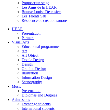
Proposer un stage
Les Amis de la HEAR
Bourse Louise Desrosiers
Les Talents Sati
Résidence de création sonore
HEAR
Presentation
Partners
Visual Arts
Educational programmes
Art
Art-Object
Textile Design
Design
Graphic Design
Illustration
Information Design
Scenography
Music
Presentation
Diplomas and Degrees
Admissions
Exchange students
International students