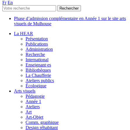
Fr
En
Phase d’admission complémentaire en Année 1 sur le site arts
visuels de Mulhouse
La HEAR
Présentation
Publications
Administration
Recherche
International
Enseignant·es
Bibliothèques
La Chaufferie
Ateliers publics
Écologique
Arts visuels
Pédagogie
Année 1
Ateliers
Art
Art-Objet
Comm. graphique
Design réhabitant