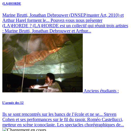
(LA)HORDE
Marine Brutti, Jonathan Debrouwer (DNSEP/master Art, 2010) et
Arthur Harel forment le...
Pouvez-vous nous présenter
(LA)HORDE ? (LA)HORDE est un collectif qui réunit trois artistes
: Marine Brutti, Jonathan Debrouwer et Arthur...
Anciens étudiants :
L’armée des 12
Ils se sont rencontrés sur les bancs de l’école et ne se...
Steven
Cohen et ses performances sur le fil du rasoir. Roméo Castellucci,
metteur en scène iconoclaste. Les spectacles chorégraphiques de...