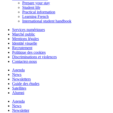
Prepare your stay
Student life
Practical information
Learning French
International student handbook
Services numériques
Marché public
Mentions légales
Identité visuelle
Recrutement
Politique des cookies
Discriminations et violences
Contactez-nous
Agenda
News
Newsletters
Guide des études
Satellites
Alumni
Agenda
News
Newsletter