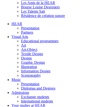
Les Amis de la HEAR
Bourse Louise Desrosiers
Les Talents Sati
Résidence de création sonore
HEAR
Presentation
Partners
Visual Arts
Educational programmes
Art
Art-Object
Textile Design
Design
Graphic Design
Illustration
Information Design
Scenography
Music
Presentation
Diplomas and Degrees
Admissions
Exchange students
International students
Your studies at HEAR