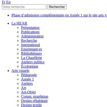
Fr
En
Phase d’admission complémentaire en Année 1 sur le site arts 
La HEAR
Présentation
Publications
Administration
Recherche
International
Enseignant·es
Bibliothèques
La Chaufferie
Ateliers publics
Écologique
Arts visuels
Pédagogie
Année 1
Ateliers
Art
Art-Objet
Comm. graphique
Design réhabitant
Design textile