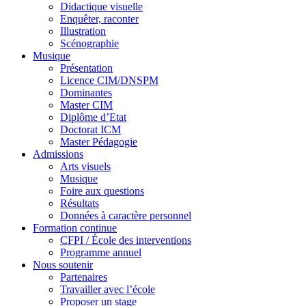
Didactique visuelle
Enquêter, raconter
Illustration
Scénographie
Musique
Présentation
Licence CIM/DNSPM
Dominantes
Master CIM
Diplôme d’Etat
Doctorat ICM
Master Pédagogie
Admissions
Arts visuels
Musique
Foire aux questions
Résultats
Données à caractère personnel
Formation continue
CFPI / École des interventions
Programme annuel
Nous soutenir
Partenaires
Travailler avec l’école
Proposer un stage