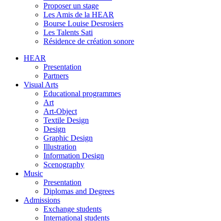
Proposer un stage
Les Amis de la HEAR
Bourse Louise Desrosiers
Les Talents Sati
Résidence de création sonore
HEAR
Presentation
Partners
Visual Arts
Educational programmes
Art
Art-Object
Textile Design
Design
Graphic Design
Illustration
Information Design
Scenography
Music
Presentation
Diplomas and Degrees
Admissions
Exchange students
International students