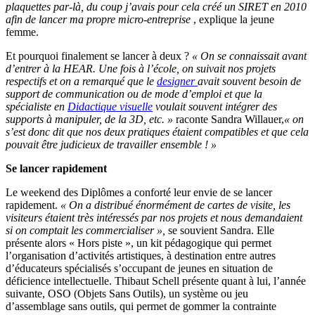
plaquettes par-là, du coup j’avais pour cela créé un SIRET en 2010
afin de lancer ma propre micro-entreprise
, explique la jeune
femme.
Et pourquoi finalement se lancer à deux ?
« On se connaissait avant
d’entrer à la HEAR. Une fois à l’école, on suivait nos projets
respectifs et on a remarqué que le
designer
avait souvent besoin de
support de communication ou de mode d’emploi et que la
spécialiste en
Didactique visuelle
voulait souvent intégrer des
supports à manipuler, de la 3D, etc. »
raconte Sandra Willauer,
« on
s’est donc dit que nos deux pratiques étaient compatibles et que cela
pouvait être judicieux de travailler ensemble ! »
Se lancer rapidement
Le weekend des Diplômes a conforté leur envie de se lancer
rapidement.
« On a distribué énormément de cartes de visite, les
visiteurs étaient très intéressés par nos projets et nous demandaient
si on comptait les commercialiser »,
se souvient Sandra. Elle
présente alors « Hors piste », un kit pédagogique qui permet
l’organisation d’activités artistiques, à destination entre autres
d’éducateurs spécialisés s’occupant de jeunes en situation de
déficience intellectuelle. Thibaut Schell présente quant à lui, l’année
suivante, OSO (Objets Sans Outils), un système ou jeu
d’assemblage sans outils, qui permet de gommer la contrainte