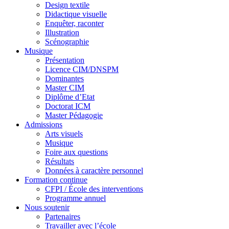
Design textile
Didactique visuelle
Enquêter, raconter
Illustration
Scénographie
Musique
Présentation
Licence CIM/DNSPM
Dominantes
Master CIM
Diplôme d’Etat
Doctorat ICM
Master Pédagogie
Admissions
Arts visuels
Musique
Foire aux questions
Résultats
Données à caractère personnel
Formation continue
CFPI / École des interventions
Programme annuel
Nous soutenir
Partenaires
Travailler avec l’école