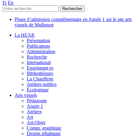
Fr
En
Phase d’admission complémentaire en Année 1 sur le site arts
visuels de Mulhouse
La HEAR
Présentation
Publications
Administration
Recherche
International
Enseignant·es
Bibliothèques
La Chaufferie
Ateliers publics
Écologique
Arts visuels
Pédagogie
Année 1
Ateliers
Art
Art-Objet
Comm. graphique
Design réhabitant