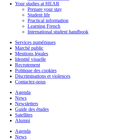
Your studies at HEAR
Prepare your stay
Student life
Practical information
Learning French
International student handbook
Services numériques
Marché public
Mentions légales
Identité visuelle
Recrutement
Politique des cookies
Discriminations et violences
Contactez-nous
Agenda
News
Newsletters
Guide des études
Satellites
Alumni
Agenda
News