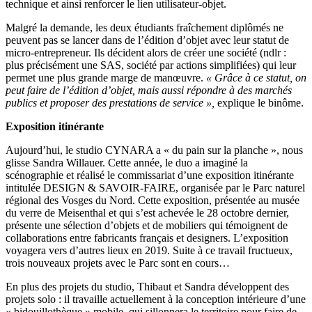
technique et ainsi renforcer le lien utilisateur-objet.
Malgré la demande, les deux étudiants fraîchement diplômés ne
peuvent pas se lancer dans de l’édition d’objet avec leur statut de
micro-entrepreneur. Ils décident alors de créer une société (ndlr :
plus précisément une SAS, société par actions simplifiées) qui leur
permet une plus grande marge de manœuvre.
« Grâce à ce statut, on
peut faire de l’édition d’objet, mais aussi répondre à des marchés
publics et proposer des prestations de service »,
explique le binôme.
Exposition itinérante
Aujourd’hui, le studio CYNARA a « du pain sur la planche », nous
glisse Sandra Willauer. Cette année, le duo a imaginé la
scénographie et réalisé le commissariat d’une exposition itinérante
intitulée DESIGN & SAVOIR-FAIRE, organisée par le Parc naturel
régional des Vosges du Nord. Cette exposition, présentée au musée
du verre de Meisenthal et qui s’est achevée le 28 octobre dernier,
présente une sélection d’objets et de mobiliers qui témoignent de
collaborations entre fabricants français et designers. L’exposition
voyagera vers d’autres lieux en 2019. Suite à ce travail fructueux,
trois nouveaux projets avec le Parc sont en cours…
En plus des projets du studio, Thibaut et Sandra développent des
projets solo : il travaille actuellement à la conception intérieure d’une
« bidouillothèque » mobile, qui sillonnera le territoire pour faire de