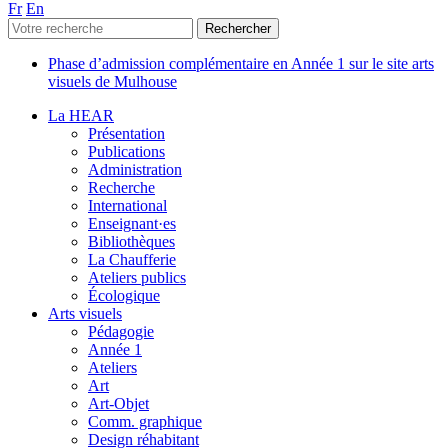
Fr
En
Phase d’admission complémentaire en Année 1 sur le site arts
visuels de Mulhouse
La HEAR
Présentation
Publications
Administration
Recherche
International
Enseignant·es
Bibliothèques
La Chaufferie
Ateliers publics
Écologique
Arts visuels
Pédagogie
Année 1
Ateliers
Art
Art-Objet
Comm. graphique
Design réhabitant