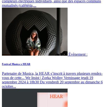
compteurs électriques individuels, ainsi que des espaces communs
mutualisés (cafétéria,...
Évènement :
Festival Musica x HEAR
Partenaire de Musica, la HEAR s’inscrit à travers plusieurs rendez-
vous de cette...
We Insist | Zorka Wollny Vernissage jeudi 19
septembre 2024 à 18h30 Du vendredi 20 septembre au dimanche 6
octobre...