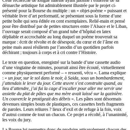
Cette recherche de longue haleine ayant jalonné l’entièreté de sa
démarche artistique fut admirablement illustrée par le projet ci-
présenté pour la Bourse du multiple : un « objet-poème » puissant et
véritable livre d’art performatif, se présentant sous la forme d’une
petite boîte qui sera éditée en cent exemplaires. Relié-main et pensé
pour être distribué par de petites structures entre l’Alsace et le Liban,
l’ouvrage serait composé d’un grand tube d’hôpital en latex
dépliable et accrochable au long duquel un poème trouverait sa
marque : écrit de révolte et de désespoir, du cœur et de l’âme en
peine mais aussi résilients par l’anodin d’un quotidien parfois
déchirant ; toujours à corps et à cri contre l’Histoire.
Le texte en question, enregistré sur la bande d’une cassette audio
d’une vingtaine de minutes, pourrait ainsi être écouté, virtuellement
comme physiquement performé – « ressenti, vécu ». Lama explique
: «
un jour, sur le sol dans le noir, à Saida, sous un bombardement,
j’attendais le lever du jour. Cette œuvre s’est construite quand, au
lieu d’attendre, j’ai fui la cage d’escalier pour aller me servir une
assiette du plat de pâtes que ma mère avait laissé sur la gazinière.
Un couvercle le protégeait des débris
». Les pâtes sont désormais
devenues simples bouts de plastiques, ces cassettes brefs fragments
de paroles. Leurs reliures ? lieux d’exil et de refuge à la fois, voix
d’autrui comme de tout un chacun. Ce projet a récolté, à l’unanimité,
les voix du jury.
La Bourse lui permettra donc de produire artisanalement chacun des