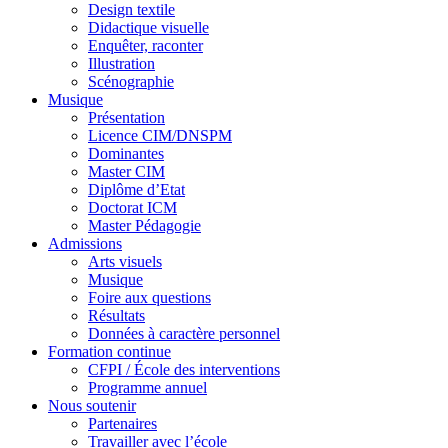
Design textile
Didactique visuelle
Enquêter, raconter
Illustration
Scénographie
Musique
Présentation
Licence CIM/DNSPM
Dominantes
Master CIM
Diplôme d’Etat
Doctorat ICM
Master Pédagogie
Admissions
Arts visuels
Musique
Foire aux questions
Résultats
Données à caractère personnel
Formation continue
CFPI / École des interventions
Programme annuel
Nous soutenir
Partenaires
Travailler avec l’école