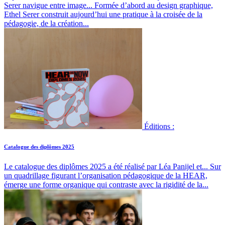
Serer navigue entre image...
Formée d’abord au design graphique,
Ethel Serer construit aujourd’hui une pratique à la croisée de la
pédagogie, de la création...
Éditions :
Catalogue des diplômes 2025
Le catalogue des diplômes 2025 a été réalisé par Léa Panijel et...
Sur
un quadrillage figurant l’organisation pédagogique de la HEAR,
émerge une forme organique qui contraste avec la rigidité de la...