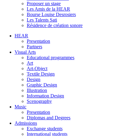
Proposer un stage
Les Amis de la HEAR
Bourse Louise Desrosiers
Les Talents Sati
Résidence de création sonore
HEAR
Presentation
Partners
Visual Arts
Educational programmes
Art
Art-Object
Textile Design
Design
Graphic Design
Illustration
Information Design
Scenography
Music
Presentation
Diplomas and Degrees
Admissions
Exchange students
International students