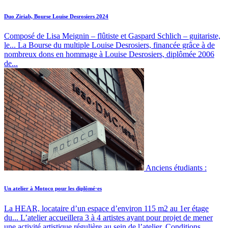
Duo Ziriab, Bourse Louise Desrosiers 2024
Composé de Lisa Meignin – flûtiste et Gaspard Schlich – guitariste,
le...
La Bourse du multiple Louise Desrosiers, financée grâce à de
nombreux dons en hommage à Louise Desrosiers, diplômée 2006
de...
Anciens étudiants :
Un atelier à Motoco pour les diplômé·es
La HEAR, locataire d’un espace d’environ 115 m2 au 1er étage
du...
L’atelier accueillera 3 à 4 artistes ayant pour projet de mener
une activité artistique régulière au sein de l’atelier. Conditions...