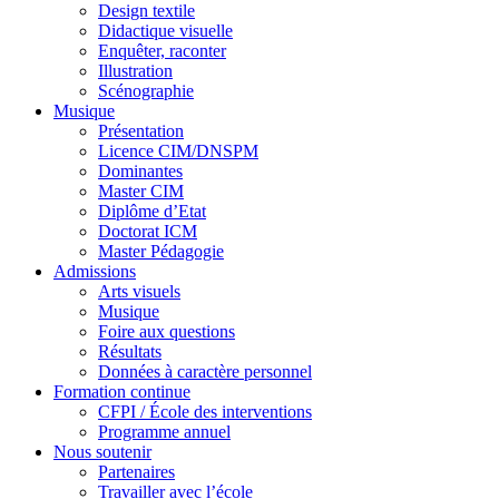
Design textile
Didactique visuelle
Enquêter, raconter
Illustration
Scénographie
Musique
Présentation
Licence CIM/DNSPM
Dominantes
Master CIM
Diplôme d’Etat
Doctorat ICM
Master Pédagogie
Admissions
Arts visuels
Musique
Foire aux questions
Résultats
Données à caractère personnel
Formation continue
CFPI / École des interventions
Programme annuel
Nous soutenir
Partenaires
Travailler avec l’école