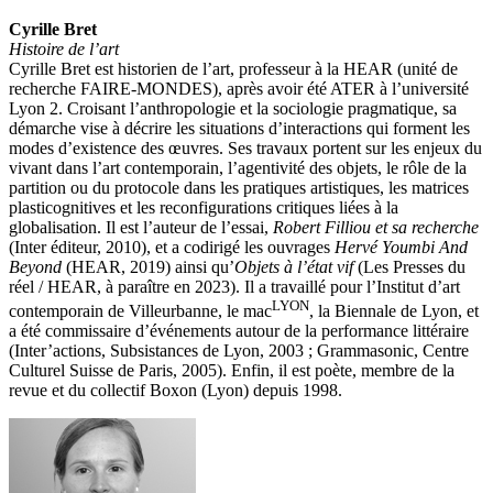
Cyrille Bret
Histoire de l’art
Cyrille Bret est historien de l’art, professeur à la HEAR (unité de
recherche FAIRE-MONDES), après avoir été ATER à l’université
Lyon 2. Croisant l’anthropologie et la sociologie pragmatique, sa
démarche vise à décrire les situations d’interactions qui forment les
modes d’existence des œuvres. Ses travaux portent sur les enjeux du
vivant dans l’art contemporain, l’agentivité des objets, le rôle de la
partition ou du protocole dans les pratiques artistiques, les matrices
plasticognitives et les reconfigurations critiques liées à la
globalisation. Il est l’auteur de l’essai,
Robert Filliou et sa recherche
(Inter éditeur, 2010), et a codirigé les ouvrages
Hervé Youmbi And
Beyond
(HEAR, 2019) ainsi qu’
Objets à l’état vif
(Les Presses du
réel / HEAR, à paraître en 2023). Il a travaillé pour l’Institut d’art
LYON
contemporain de Villeurbanne, le mac
, la Biennale de Lyon, et
a été commissaire d’événements autour de la performance littéraire
(Inter’actions, Subsistances de Lyon, 2003 ; Grammasonic, Centre
Culturel Suisse de Paris, 2005). Enfin, il est poète, membre de la
revue et du collectif Boxon (Lyon) depuis 1998.