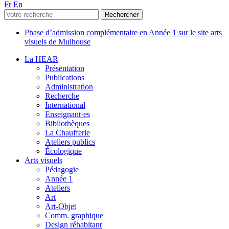
Fr
En
Phase d’admission complémentaire en Année 1 sur le site arts
visuels de Mulhouse
La HEAR
Présentation
Publications
Administration
Recherche
International
Enseignant·es
Bibliothèques
La Chaufferie
Ateliers publics
Écologique
Arts visuels
Pédagogie
Année 1
Ateliers
Art
Art-Objet
Comm. graphique
Design réhabitant