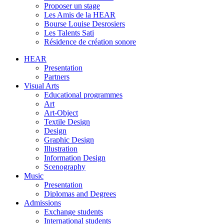
Proposer un stage
Les Amis de la HEAR
Bourse Louise Desrosiers
Les Talents Sati
Résidence de création sonore
HEAR
Presentation
Partners
Visual Arts
Educational programmes
Art
Art-Object
Textile Design
Design
Graphic Design
Illustration
Information Design
Scenography
Music
Presentation
Diplomas and Degrees
Admissions
Exchange students
International students