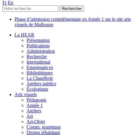
Fr
En
Phase d’admission complémentaire en Année 1 sur le site arts
visuels de Mulhouse
La HEAR
Présentation
Publications
Administration
Recherche
International
Enseignant·es
Bibliothèques
La Chaufferie
Ateliers publics
Écologique
Arts visuels
Pédagogie
Année 1
Ateliers
Art
Art-Objet
Comm. graphique
Design réhabitant