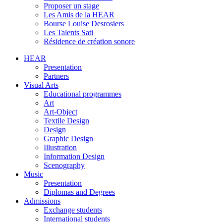
Proposer un stage
Les Amis de la HEAR
Bourse Louise Desrosiers
Les Talents Sati
Résidence de création sonore
HEAR
Presentation
Partners
Visual Arts
Educational programmes
Art
Art-Object
Textile Design
Design
Graphic Design
Illustration
Information Design
Scenography
Music
Presentation
Diplomas and Degrees
Admissions
Exchange students
International students