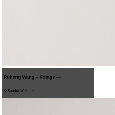
Ruheng Wang – Potage —
© Sandra Willauer