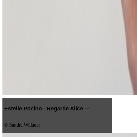
Estelle Pocino - Regarde Alice —
© Sandra Willauer