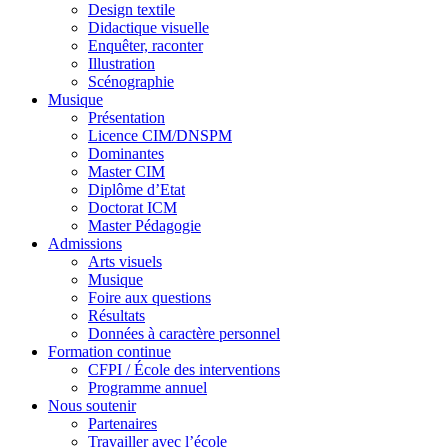
Design textile
Didactique visuelle
Enquêter, raconter
Illustration
Scénographie
Musique
Présentation
Licence CIM/DNSPM
Dominantes
Master CIM
Diplôme d’Etat
Doctorat ICM
Master Pédagogie
Admissions
Arts visuels
Musique
Foire aux questions
Résultats
Données à caractère personnel
Formation continue
CFPI / École des interventions
Programme annuel
Nous soutenir
Partenaires
Travailler avec l’école