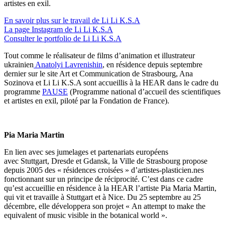
artistes en exil.
En savoir plus sur le travail de Li Li K.S.A
La page Instagram de Li Li K.S.A
Consulter le portfolio de Li Li K.S.A
Tout comme le réalisateur de films d’animation et illustrateur
ukrainien
Anatolyi Lavrenishin
, en résidence depuis septembre
dernier sur le site Art et Communication de Strasbourg, Ana
Sozinova et Li Li K.S.A sont accueillis à la HEAR dans le cadre du
programme
PAUSE
(Programme national d’accueil des scientifiques
et artistes en exil, piloté par la Fondation de France).
Pia Maria Martin
En lien avec ses jumelages et partenariats européens
avec Stuttgart, Dresde et Gdansk, la Ville de Strasbourg propose
depuis 2005 des « résidences croisées » d’artistes-plasticien.nes
fonctionnant sur un principe de réciprocité. C’est dans ce cadre
qu’est accueillie en résidence à la HEAR l’artiste Pia Maria Martin,
qui vit et travaille à Stuttgart et à Nice. Du 25 septembre au 25
décembre, elle développera son projet « An attempt to make the
equivalent of music visible in the botanical world ».