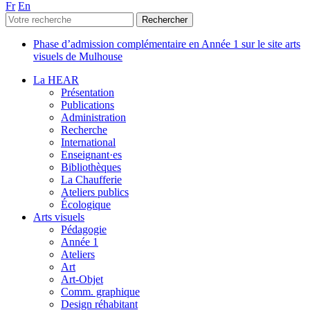
Fr
En
Phase d’admission complémentaire en Année 1 sur le site arts
visuels de Mulhouse
La HEAR
Présentation
Publications
Administration
Recherche
International
Enseignant·es
Bibliothèques
La Chaufferie
Ateliers publics
Écologique
Arts visuels
Pédagogie
Année 1
Ateliers
Art
Art-Objet
Comm. graphique
Design réhabitant