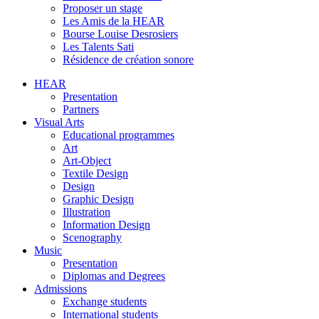
Proposer un stage
Les Amis de la HEAR
Bourse Louise Desrosiers
Les Talents Sati
Résidence de création sonore
HEAR
Presentation
Partners
Visual Arts
Educational programmes
Art
Art-Object
Textile Design
Design
Graphic Design
Illustration
Information Design
Scenography
Music
Presentation
Diplomas and Degrees
Admissions
Exchange students
International students