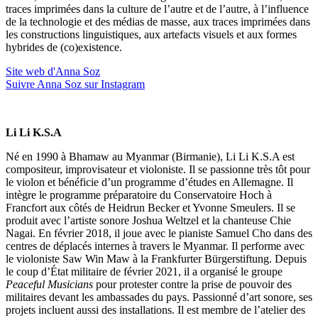
traces imprimées dans la culture de l’autre et de l’autre, à l’influence
de la technologie et des médias de masse, aux traces imprimées dans
les constructions linguistiques, aux artefacts visuels et aux formes
hybrides de (co)existence.
Site web d'Anna Soz
Suivre Anna Soz sur Instagram
Li Li K.S.A
Né en 1990 à Bhamaw au Myanmar (Birmanie), Li Li K.S.A est
compositeur, improvisateur et violoniste. Il se passionne très tôt pour
le violon et bénéficie d’un programme d’études en Allemagne. Il
intègre le programme préparatoire du Conservatoire Hoch à
Francfort aux côtés de Heidrun Becker et Yvonne Smeulers. Il se
produit avec l’artiste sonore Joshua Weltzel et la chanteuse Chie
Nagai. En février 2018, il joue avec le pianiste Samuel Cho dans des
centres de déplacés internes à travers le Myanmar. Il performe avec
le violoniste Saw Win Maw à la Frankfurter Bürgerstiftung. Depuis
le coup d’État militaire de février 2021, il a organisé le groupe
Peaceful Musicians
pour protester contre la prise de pouvoir des
militaires devant les ambassades du pays. Passionné d’art sonore, ses
projets incluent aussi des installations. Il est membre de l’atelier des