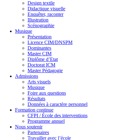
Design textile
Didactique visuelle
Enquêter, raconter
Illustration
Scénographie
Musique
Présentation
Licence CIM/DNSPM
Dominantes
Master CIM
Diplôme d’Etat
Doctorat ICM
Master Pédagogie
Admissions
Arts visuels
Musique
Foire aux questions
Résultats
Données à caractère personnel
Formation continue
CFPI / École des interventions
Programme annuel
Nous soutenir
Partenaires
Travailler avec l’école