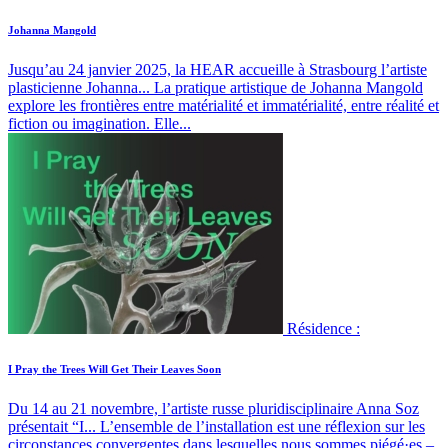
Johanna Mangold
Jusqu’au 24 janvier 2025, la HEAR accueille à Strasbourg l’artiste
plasticienne Johanna...
La pratique artistique de Johanna Mangold
explore les frontières entre matérialité et immatérialité, entre réalité et
fiction ou imagination. Elle...
Résidence :
I Pray the Trees Will Get Their Leaves Soon
Du 14 au 21 novembre, l’artiste russe pluridisciplinaire Anna Soz
présentait “I...
L’ensemble de l’installation est une réflexion sur les
circonstances convergentes dans lesquelles nous sommes piégé·es –