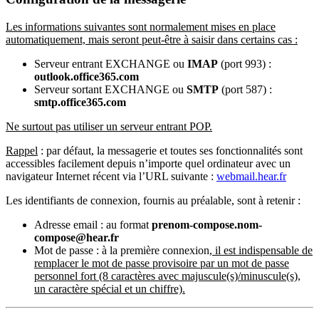
Les informations suivantes sont normalement mises en place
automatiquement, mais seront peut-être à saisir dans certains cas :
Serveur entrant EXCHANGE ou
IMAP
(port 993) :
outlook.office365.com
Serveur sortant EXCHANGE ou
SMTP
(port 587) :
smtp.office365.com
Ne surtout pas utiliser un serveur entrant POP.
Rappel
: par défaut, la messagerie et toutes ses fonctionnalités sont
accessibles facilement depuis n’importe quel ordinateur avec un
navigateur Internet récent via l’URL suivante :
webmail.hear.fr
Les identifiants de connexion, fournis au préalable, sont à retenir :
Adresse email : au format
prenom-compose.nom-
compose@hear.fr
Mot de passe : à la première connexion,
il est indispensable de
remplacer le mot de passe provisoire par un mot de passe
personnel fort (8 caractères avec majuscule(s)/minuscule(s),
un caractère spécial et un chiffre).