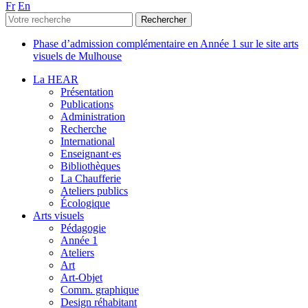
Fr
En
Phase d’admission complémentaire en Année 1 sur le site arts
visuels de Mulhouse
La HEAR
Présentation
Publications
Administration
Recherche
International
Enseignant·es
Bibliothèques
La Chaufferie
Ateliers publics
Écologique
Arts visuels
Pédagogie
Année 1
Ateliers
Art
Art-Objet
Comm. graphique
Design réhabitant