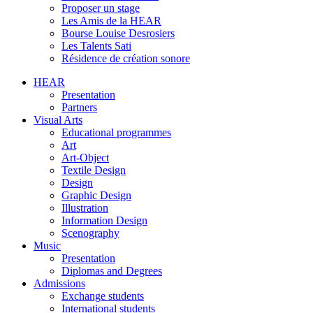
Proposer un stage
Les Amis de la HEAR
Bourse Louise Desrosiers
Les Talents Sati
Résidence de création sonore
HEAR
Presentation
Partners
Visual Arts
Educational programmes
Art
Art-Object
Textile Design
Design
Graphic Design
Illustration
Information Design
Scenography
Music
Presentation
Diplomas and Degrees
Admissions
Exchange students
International students