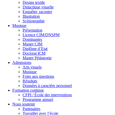
Design textile
Didactique visuelle
Enquêter, raconter
Illustration
Scénographie
Musique
Présentation
Licence CIM/DNSPM
Dominantes
Master CIM
Diplôme d’Etat
Doctorat ICM
Master Pédagogie
Admissions
Arts visuels
Musique
Foire aux questions
Résultats
Données à caractère personnel
Formation continue
CFPI / École des interventions
Programme annuel
Nous soutenir
Partenaires
Travailler avec l’école