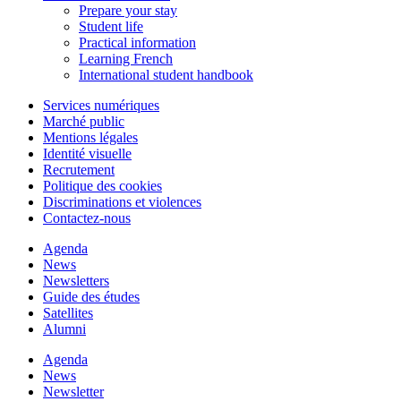
Prepare your stay
Student life
Practical information
Learning French
International student handbook
Services numériques
Marché public
Mentions légales
Identité visuelle
Recrutement
Politique des cookies
Discriminations et violences
Contactez-nous
Agenda
News
Newsletters
Guide des études
Satellites
Alumni
Agenda
News
Newsletter