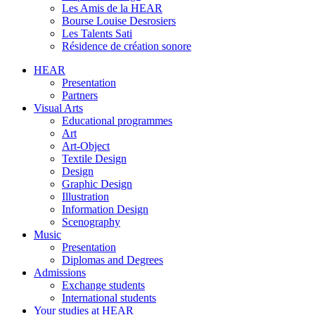
Les Amis de la HEAR
Bourse Louise Desrosiers
Les Talents Sati
Résidence de création sonore
HEAR
Presentation
Partners
Visual Arts
Educational programmes
Art
Art-Object
Textile Design
Design
Graphic Design
Illustration
Information Design
Scenography
Music
Presentation
Diplomas and Degrees
Admissions
Exchange students
International students
Your studies at HEAR