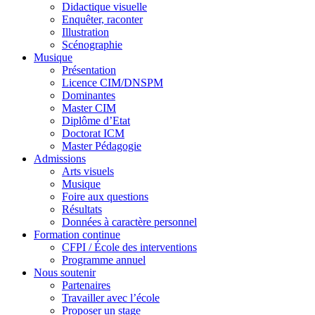
Didactique visuelle
Enquêter, raconter
Illustration
Scénographie
Musique
Présentation
Licence CIM/DNSPM
Dominantes
Master CIM
Diplôme d’Etat
Doctorat ICM
Master Pédagogie
Admissions
Arts visuels
Musique
Foire aux questions
Résultats
Données à caractère personnel
Formation continue
CFPI / École des interventions
Programme annuel
Nous soutenir
Partenaires
Travailler avec l’école
Proposer un stage