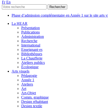
Fr
En
Phase d’admission complémentaire en Année 1 sur le site arts 
La HEAR
Présentation
Publications
Administration
Recherche
International
Enseignant·es
Bibliothèques
La Chaufferie
Ateliers publics
Écologique
Arts visuels
Pédagogie
Année 1
Ateliers
Art
Art-Objet
Comm. graphique
Design réhabitant
Design textile