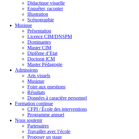
Didactique visuelle
Enquêter, raconter
Illustration
Scénographie
Musique
Présentation
Licence CIM/DNSPM
Dominantes
Master CIM
Diplôme d’Etat
Doctorat ICM
Master Pédagogie
Admissions
Arts visuels
Musique
Foire aux questions
Résultats
Données à caractère personnel
Formation continue
CFPI / École des interventions
Programme annuel
Nous soutenir
Partenaires
Travailler avec l’école
Proposer un stage