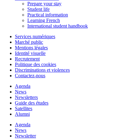
Prepare your stay
Student life
Practical information
Learning French
International student handbook
Services numériques
Marché public
Mentions légales
Identité visuelle
Recrutement
Politique des cookies
Discriminations et violences
Contactez-nous
Agenda
News
Newsletters
Guide des études
Satellites
Alumni
Agenda
News
Newsletter