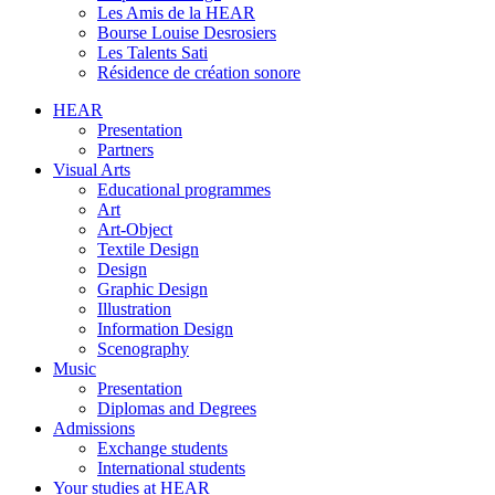
Les Amis de la HEAR
Bourse Louise Desrosiers
Les Talents Sati
Résidence de création sonore
HEAR
Presentation
Partners
Visual Arts
Educational programmes
Art
Art-Object
Textile Design
Design
Graphic Design
Illustration
Information Design
Scenography
Music
Presentation
Diplomas and Degrees
Admissions
Exchange students
International students
Your studies at HEAR