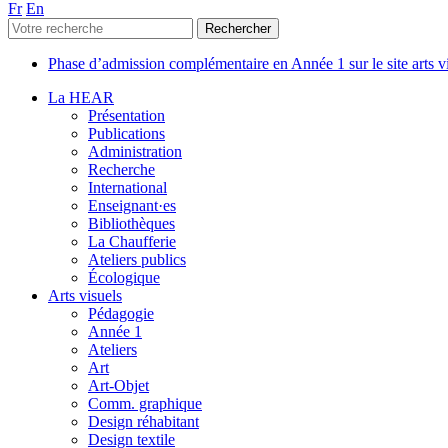
Fr
En
Phase d’admission complémentaire en Année 1 sur le site arts 
La HEAR
Présentation
Publications
Administration
Recherche
International
Enseignant·es
Bibliothèques
La Chaufferie
Ateliers publics
Écologique
Arts visuels
Pédagogie
Année 1
Ateliers
Art
Art-Objet
Comm. graphique
Design réhabitant
Design textile