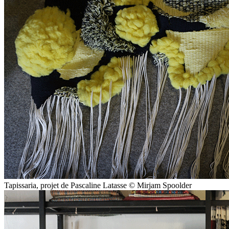
Tapissaria, projet de Pascaline Latasse © Mirjam Spoolder